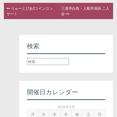
りゅーとぴあ1コインコン
三遊亭白鳥・入船亭扇辰 二人
P
サート
会
o
s
t
検索
n
検
a
索
v
:
i
開催日カレンダー
g
a
2026年8月
t
月
火
水
木
金
土
日