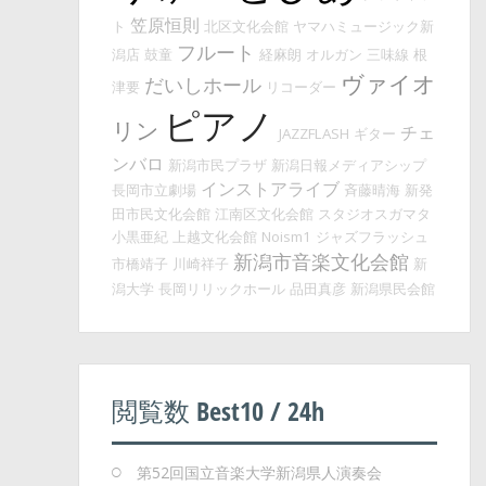
笠原恒則
ト
北区文化会館
ヤマハミュージック新
フルート
潟店
鼓童
経麻朗
オルガン
三味線
根
ヴァイオ
だいしホール
津要
リコーダー
ピアノ
リン
チェ
JAZZFLASH
ギター
ンバロ
新潟市民プラザ
新潟日報メディアシップ
インストアライブ
長岡市立劇場
斉藤晴海
新発
田市民文化会館
江南区文化会館
スタジオスガマタ
小黒亜紀
上越文化会館
Noism1
ジャズフラッシュ
新潟市音楽文化会館
市橋靖子
川崎祥子
新
潟大学
長岡リリックホール
品田真彦
新潟県民会館
閲覧数 Best10 / 24h
第52回国立音楽大学新潟県人演奏会