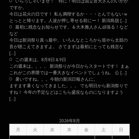
いらっしゃいませ！ 特に！明日は国立音大さんのいかが
ですか。
今日は花火の日です！ 私も満喫するか・・・とんでもないｗ
とっとと帰ります。人波が押し寄せる前にー！ 新潟島脱 […]
最初に残念なお知らせです。＆大木雅人さん頑張る！など
など
今日は新潟祭り真っ最中。 いろんなところから笛やら太鼓の
音が聴こえてきますよ。 さてまずは最初にとっても残念な
[…]
この週末は。8月8日＆9日
この週末は。。。。 新潟祭りが今日からスタートです！ まぁ
これがこの界隈では一番大きなイベントでしょうね。 公 […]
暑いですね。。。今朝の新潟日報さんに。
ますます暑くなってきました。。。 でも明日から新潟祭りで
すね！ 今年の予定などはこちら盛況なものになりますよう
[…]
2026年8月
月
火
水
木
金
土
日