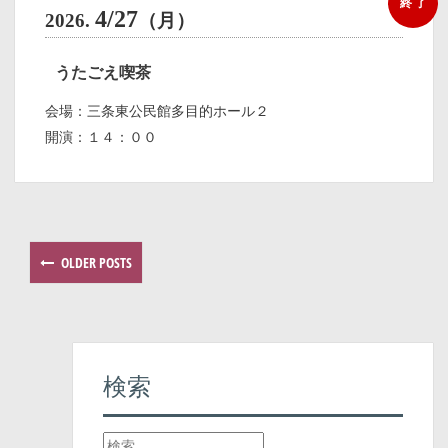
終 了
4/27
2026.
（月）
うたごえ喫茶
会場：三条東公民館多目的ホール２
開演：１４：００
OLDER POSTS
P
o
s
検索
t
s
検