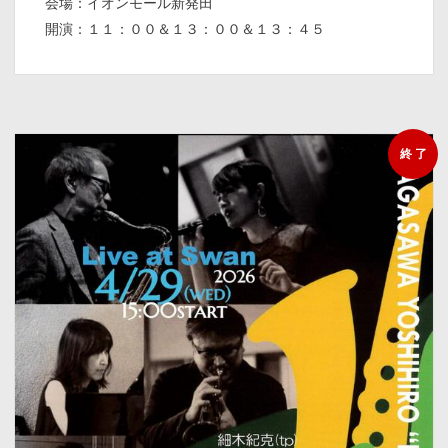
会場：イオンモール新発田
開演：１１：００＆１３：００＆１３：４５
終 了