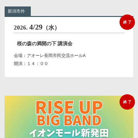
新潟市外
終 了
4/29
2026.
（水）
桜の森の満開の下 講演会
会場：アオーレ長岡市民交流ホールA
開演：１４：００
終 了