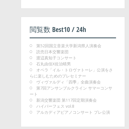
閲覧数 Best10 / 24h
第52回国立音楽大学新潟県人演奏会
読売日本交響楽団
渡辺真知子コンサート
石丸由佳X佐治晴男
オペラ「イル・トロヴァトーレ」公演をさ
らに楽しむためのプレセミナー
ヴィヴァルディ「四季」全曲演奏会
第7回アンサンブルクライン サマーコンサ
ート
新潟交響楽団 第117回定期演奏会
ハイパーフェス vol.8
アルカディアピアノコンサート プレ公演