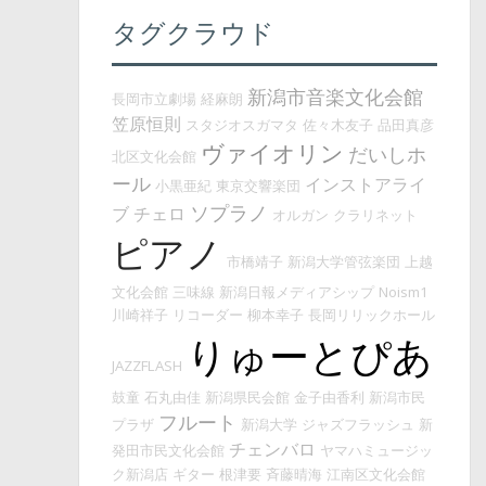
タグクラウド
新潟市音楽文化会館
長岡市立劇場
経麻朗
笠原恒則
スタジオスガマタ
佐々木友子
品田真彦
ヴァイオリン
だいしホ
北区文化会館
ール
インストアライ
小黒亜紀
東京交響楽団
ソプラノ
ブ
チェロ
オルガン
クラリネット
ピアノ
市橋靖子
新潟大学管弦楽団
上越
文化会館
三味線
新潟日報メディアシップ
Noism1
川崎祥子
リコーダー
柳本幸子
長岡リリックホール
りゅーとぴあ
JAZZFLASH
鼓童
石丸由佳
新潟県民会館
金子由香利
新潟市民
フルート
プラザ
新潟大学
ジャズフラッシュ
新
チェンバロ
発田市民文化会館
ヤマハミュージッ
ク新潟店
ギター
根津要
斉藤晴海
江南区文化会館