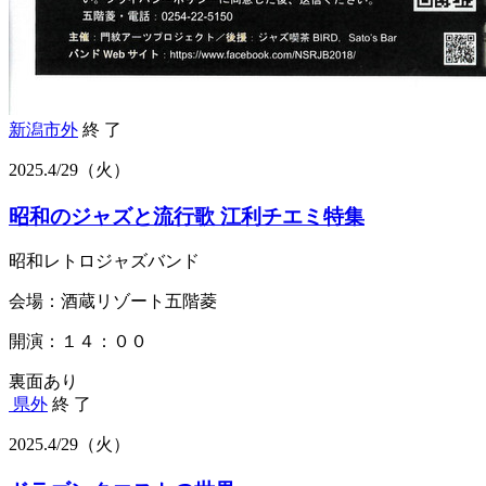
新潟市外
終 了
2025.
4/29
（火）
昭和のジャズと流行歌 江利チエミ特集
昭和レトロジャズバンド
会場：酒蔵リゾート五階菱
開演：１４：００
裏面あり
県外
終 了
2025.
4/29
（火）