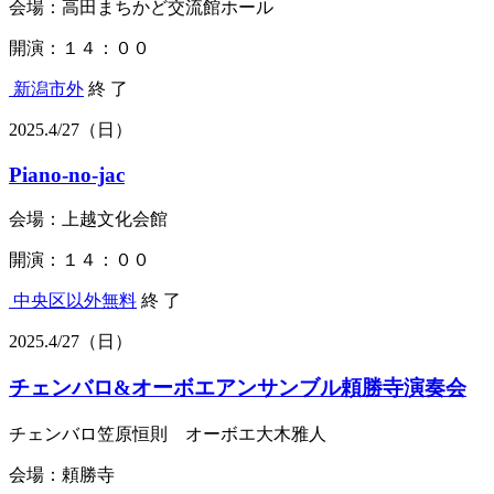
会場：高田まちかど交流館ホール
開演：１４：００
新潟市外
終 了
2025.
4/27
（日）
Piano-no-jac
会場：上越文化会館
開演：１４：００
中央区以外
無料
終 了
2025.
4/27
（日）
チェンバロ&オーボエアンサンブル頼勝寺演奏会
チェンバロ笠原恒則 オーボエ大木雅人
会場：頼勝寺