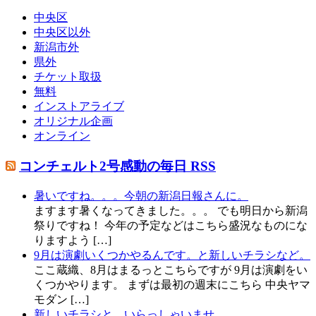
中央区
中央区以外
新潟市外
県外
チケット取扱
無料
インストアライブ
オリジナル企画
オンライン
コンチェルト2号感動の毎日 RSS
暑いですね。。。今朝の新潟日報さんに。
ますます暑くなってきました。。。 でも明日から新潟
祭りですね！ 今年の予定などはこちら盛況なものにな
りますよう […]
9月は演劇いくつかやるんです。と新しいチラシなど。
ここ蔵織、8月はまるっとこちらですが 9月は演劇をい
くつかやります。 まずは最初の週末にこちら 中央ヤマ
モダン […]
新しいチラシと、いらっしゃいませ。