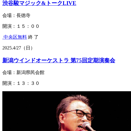
渋谷駿マジック&トークLIVE
会場：長徳寺
開演：１５：００
中央区
無料
終 了
2025.
4/27
（日）
新潟ウインドオーケストラ 第75回定期演奏会
会場：新潟県民会館
開演：１３：３０