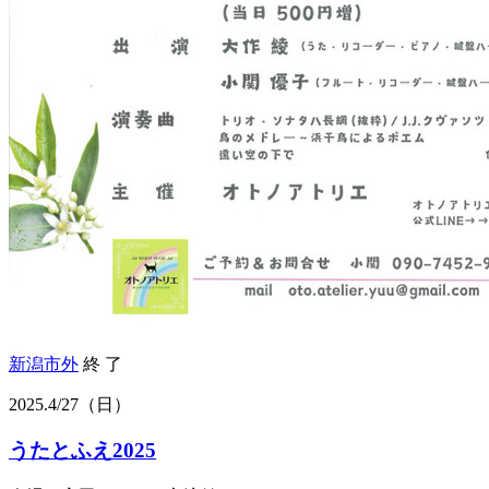
新潟市外
終 了
2025.
4/27
（日）
うたとふえ2025