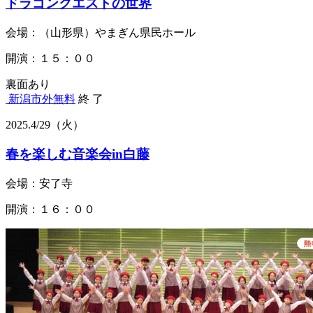
ドラゴンクエストの世界
会場：（山形県）やまぎん県民ホール
開演：１５：００
裏面あり
新潟市外
無料
終 了
2025.
4/29
（火）
春を楽しむ音楽会in白藤
会場：安了寺
開演：１６：００