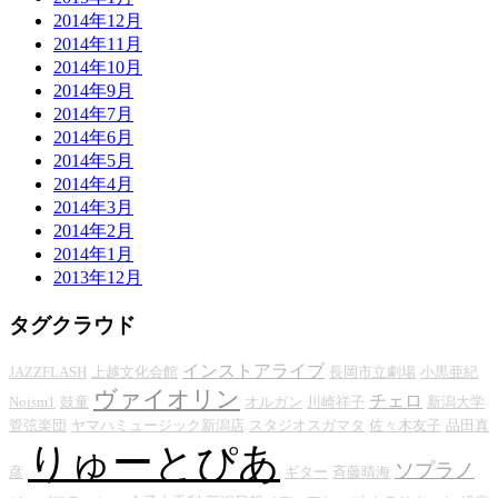
2014年12月
2014年11月
2014年10月
2014年9月
2014年7月
2014年6月
2014年5月
2014年4月
2014年3月
2014年2月
2014年1月
2013年12月
タグクラウド
インストアライブ
JAZZFLASH
上越文化会館
長岡市立劇場
小黒亜紀
ヴァイオリン
チェロ
Noism1
鼓童
オルガン
川崎祥子
新潟大学
管弦楽団
ヤマハミュージック新潟店
スタジオスガマタ
佐々木友子
品田真
りゅーとぴあ
ソプラノ
彦
ギター
斉藤晴海