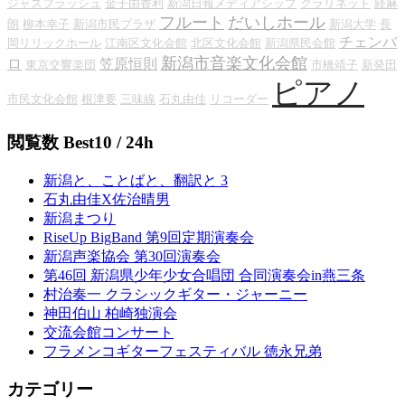
ジャズフラッシュ
金子由香利
新潟日報メディアシップ
クラリネット
経麻
フルート
だいしホール
朗
柳本幸子
新潟市民プラザ
新潟大学
長
チェンバ
岡リリックホール
江南区文化会館
北区文化会館
新潟県民会館
新潟市音楽文化会館
ロ
笠原恒則
東京交響楽団
市橋靖子
新発田
ピアノ
市民文化会館
根津要
三味線
石丸由佳
リコーダー
閲覧数 Best10 / 24h
新潟と、ことばと、翻訳と 3
石丸由佳X佐治晴男
新潟まつり
RiseUp BigBand 第9回定期演奏会
新潟声楽協会 第30回演奏会
第46回 新潟県少年少女合唱団 合同演奏会in燕三条
村治奏一 クラシックギター・ジャーニー
神田伯山 柏崎独演会
交流会館コンサート
フラメンコギターフェスティバル 徳永兄弟
カテゴリー