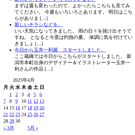
まずは週も変わったので、よかったらこちらも見てみ
てください。 今週もいろいろとあります。 明日はこち
らがありま […]
新しいチラシなどを。
いい天気になってきました。 雨の日々を抜け出そうで
すね。 となると今度は灼熱の夏。 体調に気を付けてい
きましょ […]
今日から玉井一利展 スタートしました。
ここ蔵織では今日からこちらがスタートしました。 新
潟市本町出身のデザイナー＆イラストレーター玉井一
利さんの作品 […]
2025年4月
月
火
水
木
金
土
日
1
2
3
4
5
6
7
8
9
10
11
12
13
14
15
16
17
18
19
20
21
22
23
24
25
26
27
28
29
30
« 3月
5月 »