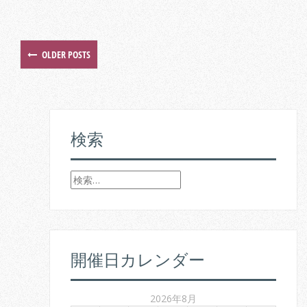
OLDER POSTS
P
o
s
検索
t
s
検
索
n
:
a
v
開催日カレンダー
i
2026年8月