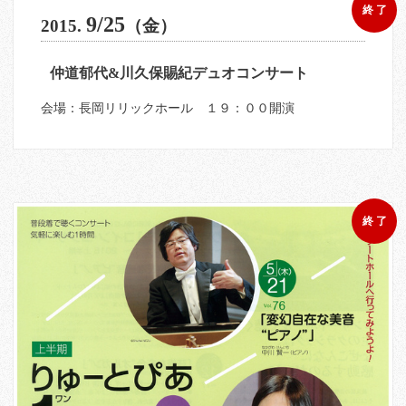
終 了
9/25
2015.
（金）
仲道郁代&川久保賜紀デュオコンサート
会場：長岡リリックホール １９：００開演
終 了