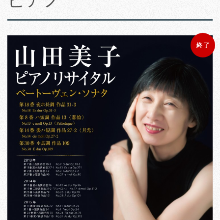
ピアノ
終 了