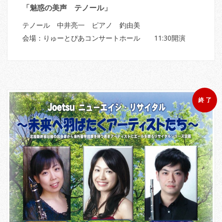
「魅惑の美声 テノール」
テノール 中井亮一 ピアノ 釣由美
会場：りゅーとぴあコンサートホール 11:30開演
終 了