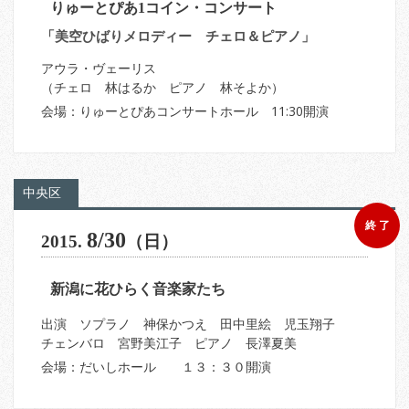
りゅーとぴあ1コイン・コンサート
「美空ひばりメロディー チェロ＆ピアノ」
アウラ・ヴェーリス
（チェロ 林はるか ピアノ 林そよか）
会場：りゅーとぴあコンサートホール 11:30開演
中央区
終 了
8/30
2015.
（日）
新潟に花ひらく音楽家たち
出演 ソプラノ 神保かつえ 田中里絵 児玉翔子
チェンバロ 宮野美江子 ピアノ 長澤夏美
会場：だいしホール １３：３０開演