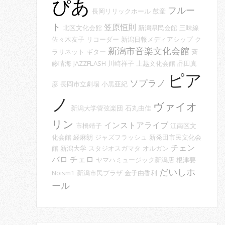
ぴあ
フルー
長岡リリックホール
鼓童
ト
笠原恒則
北区文化会館
新潟県民会館
三味線
佐々木友子
リコーダー
新潟日報メディアシップ
ク
新潟市音楽文化会館
ラリネット
ギター
斉
藤晴海
JAZZFLASH
川崎祥子
上越文化会館
品田真
ピア
ソプラノ
彦
長岡市立劇場
小黒亜紀
ノ
ヴァイオ
新潟大学管弦楽団
石丸由佳
リン
インストアライブ
市橋靖子
江南区文
化会館
経麻朗
ジャズフラッシュ
新発田市民文化会
チェン
館
新潟大学
スタジオスガマタ
オルガン
バロ
チェロ
ヤマハミュージック新潟店
根津要
だいしホ
Noism1
新潟市民プラザ
金子由香利
ール