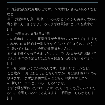
最初に残念なお知らせです。＆大木雅人さん頑張る！など
など
今日は新潟祭り真っ最中。 いろんなところから笛やら太鼓の
音が聴こえてきますよ。 さてまずは最初にとっても残念な
[…]
この週末は。8月8日＆9日
この週末は。。。。 新潟祭りが今日からスタートです！ まぁ
これがこの界隈では一番大きなイベントでしょうね。 公 […]
暑いですね。。。今朝の新潟日報さんに。
ますます暑くなってきました。。。 でも明日から新潟祭りで
すね！ 今年の予定などはこちら盛況なものになりますよう
[…]
9月は演劇いくつかやるんです。と新しいチラシなど。
ここ蔵織、8月はまるっとこちらですが 9月は演劇をいくつか
やります。 まずは最初の週末にこちら 中央ヤマモダン […]
新しいチラシと、いらっしゃいませ。
まずは週も変わったので、よかったらこちらも見てみてくだ
さい。 今週もいろいろとあります。 明日はこちらがありま
[…]