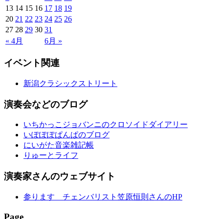
13
14
15
16
17
18
19
20
21
22
23
24
25
26
27
28
29
30
31
« 4月
6月 »
イベント関連
新潟クラシックストリート
演奏会などのブログ
いちかっこジョバンニのクロソイドダイアリー
いぽぽぽぱんぱのブログ
にいがた音楽雑記帳
りゅーとライフ
演奏家さんのウェブサイト
参ります チェンバリスト笠原恒則さんのHP
Page