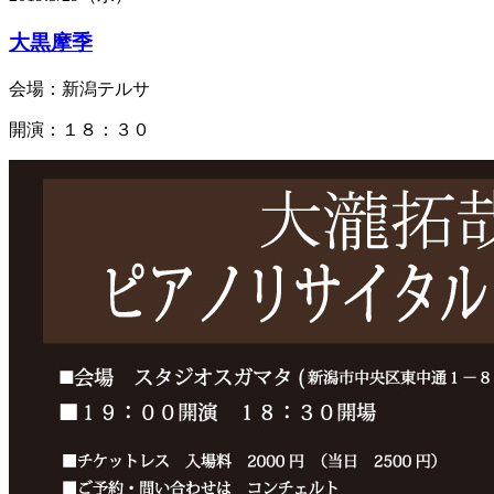
大黒摩季
会場：新潟テルサ
開演：１８：３０