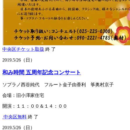
中央区
チケット取扱
終 了
2019.
5/26
（日）
和み時間 五周年記念コンサート
ソプラノ西谷純代 フルート金子由香利 筝奥村京子
会場：旧小澤家住宅
開演：１１：００＆１４：００
中央区
無料
終 了
2019.
5/26
（日）