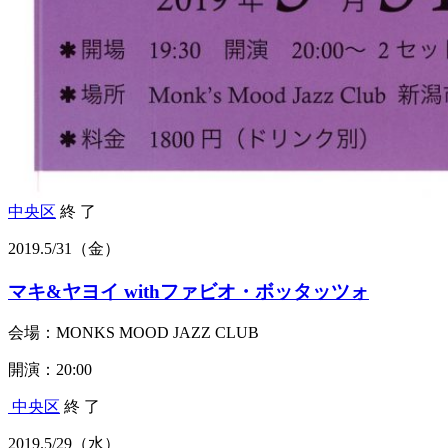
中央区
終 了
2019.
5/31
（金）
マキ&ヤヨイ withファビオ・ボッタッツォ
会場：MONKS MOOD JAZZ CLUB
開演：20:00
中央区
終 了
2019.
5/29
（水）