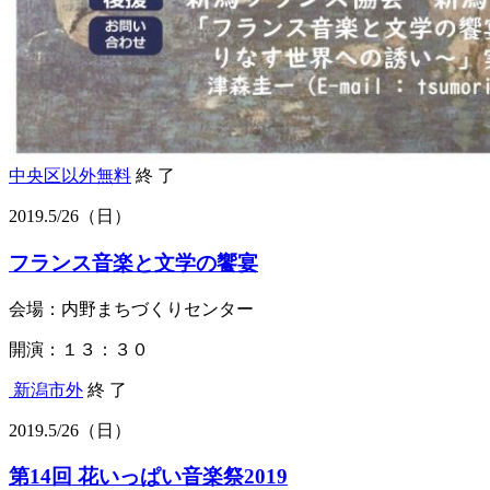
中央区以外
無料
終 了
2019.
5/26
（日）
フランス音楽と文学の饗宴
会場：内野まちづくりセンター
開演：１３：３０
新潟市外
終 了
2019.
5/26
（日）
第14回 花いっぱい音楽祭2019