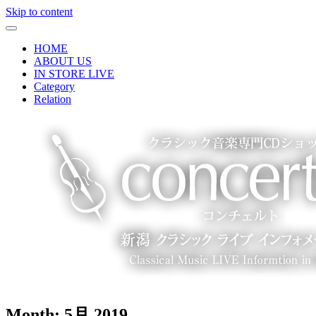
Skip to content
HOME
ABOUT US
IN STORE LIVE
Category
Relation
Month:
5月 2019