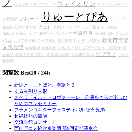
ノ
ヴァイオリン
新潟日報メディアシップ
ヤマハミュージッ
りゅーとぴあ
フルート
ク新潟店
リコーダー
チェロ
新発田市民文化会館
長岡リリックホール
市橋靖子
三味線
笠原恒則
チェン
Noism1
経麻朗
新潟市民プラザ
新潟大学
JAZZFLASH
新潟市音楽
バロ
上越文化会館
金子由香利
東京交響楽団
佐々木友子
文化会館
斉藤晴海
石丸由佳
オルガン
ジャズフラッシュ
川崎祥子
柳
ソプラノ
本幸子
新潟大学管弦楽団
新潟県民会館
長岡市立劇場
北区文
化会館
閲覧数 Best10 / 24h
新潟と、ことばと、翻訳と 3
くるみ割り人形
オペラ「イル・トロヴァトーレ」公演をさらに楽しむ
ためのプレセミナー
フラメンコギターフェスティバル 徳永兄弟
超絶技巧の競演
交流会館コンサート
西内野コミ協吹奏楽団 第9回定期演奏会