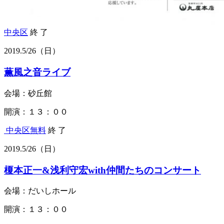
中央区
終 了
2019.
5/26
（日）
薫風之音ライブ
会場：砂丘館
開演：１３：００
中央区
無料
終 了
2019.
5/26
（日）
榎本正一&浅利守宏with仲間たちのコンサート
会場：だいしホール
開演：１３：００