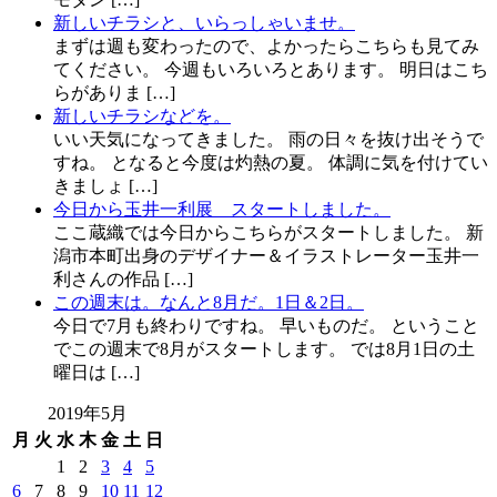
新しいチラシと、いらっしゃいませ。
まずは週も変わったので、よかったらこちらも見てみ
てください。 今週もいろいろとあります。 明日はこち
らがありま […]
新しいチラシなどを。
いい天気になってきました。 雨の日々を抜け出そうで
すね。 となると今度は灼熱の夏。 体調に気を付けてい
きましょ […]
今日から玉井一利展 スタートしました。
ここ蔵織では今日からこちらがスタートしました。 新
潟市本町出身のデザイナー＆イラストレーター玉井一
利さんの作品 […]
この週末は。なんと8月だ。1日＆2日。
今日で7月も終わりですね。 早いものだ。 ということ
でこの週末で8月がスタートします。 では8月1日の土
曜日は […]
2019年5月
月
火
水
木
金
土
日
1
2
3
4
5
6
7
8
9
10
11
12