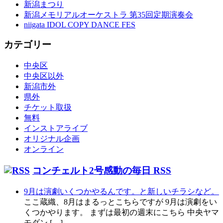
新潟まつり
新潟メモリアルオーケストラ 第35回定期演奏会
niigata IDOL COPY DANCE FES
カテゴリー
中央区
中央区以外
新潟市外
県外
チケット取扱
無料
インストアライブ
オリジナル企画
オンライン
コンチェルト2号感動の毎日 RSS
9月は演劇いくつかやるんです。と新しいチラシなど。
ここ蔵織、8月はまるっとこちらですが 9月は演劇をい
くつかやります。 まずは最初の週末にこちら 中央ヤマ
モダン […]