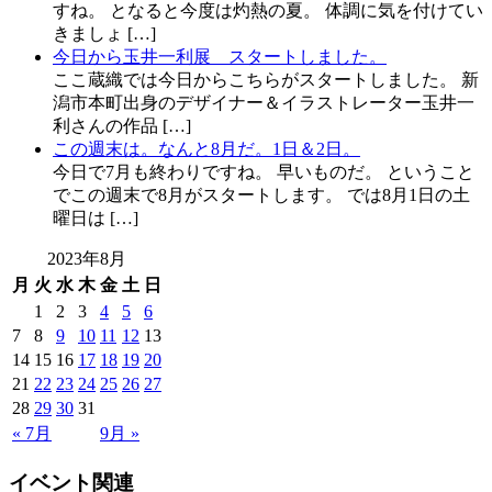
すね。 となると今度は灼熱の夏。 体調に気を付けてい
きましょ […]
今日から玉井一利展 スタートしました。
ここ蔵織では今日からこちらがスタートしました。 新
潟市本町出身のデザイナー＆イラストレーター玉井一
利さんの作品 […]
この週末は。なんと8月だ。1日＆2日。
今日で7月も終わりですね。 早いものだ。 ということ
でこの週末で8月がスタートします。 では8月1日の土
曜日は […]
2023年8月
月
火
水
木
金
土
日
1
2
3
4
5
6
7
8
9
10
11
12
13
14
15
16
17
18
19
20
21
22
23
24
25
26
27
28
29
30
31
« 7月
9月 »
イベント関連