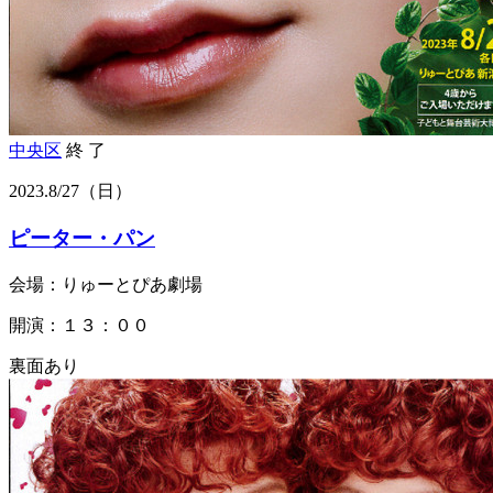
中央区
終 了
2023.
8/27
（日）
ピーター・パン
会場：りゅーとぴあ劇場
開演：１３：００
裏面あり