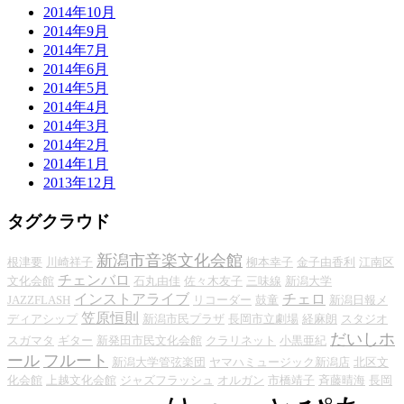
2014年10月
2014年9月
2014年7月
2014年6月
2014年5月
2014年4月
2014年3月
2014年2月
2014年1月
2013年12月
タグクラウド
新潟市音楽文化会館
根津要
川崎祥子
柳本幸子
金子由香利
江南区
チェンバロ
文化会館
石丸由佳
佐々木友子
三味線
新潟大学
インストアライブ
チェロ
JAZZFLASH
リコーダー
鼓童
新潟日報メ
笠原恒則
ディアシップ
新潟市民プラザ
長岡市立劇場
経麻朗
スタジオ
だいしホ
スガマタ
ギター
新発田市民文化会館
クラリネット
小黒亜紀
ール
フルート
新潟大学管弦楽団
ヤマハミュージック新潟店
北区文
化会館
上越文化会館
ジャズフラッシュ
オルガン
市橋靖子
斉藤晴海
長岡