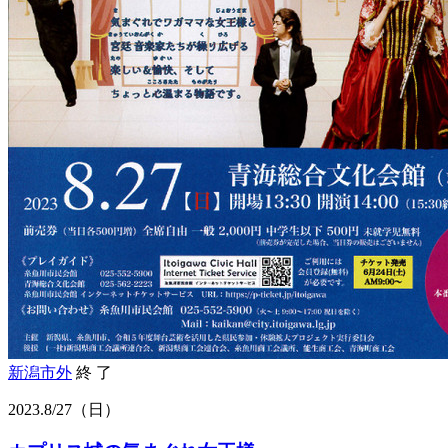
新潟市外
終 了
2023.
8/27
（日）