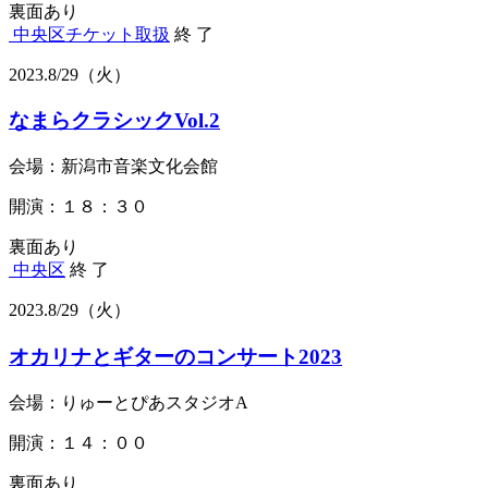
裏面あり
中央区
チケット取扱
終 了
2023.
8/29
（火）
なまらクラシックVol.2
会場：新潟市音楽文化会館
開演：１８：３０
裏面あり
中央区
終 了
2023.
8/29
（火）
オカリナとギターのコンサート2023
会場：りゅーとぴあスタジオA
開演：１４：００
裏面あり