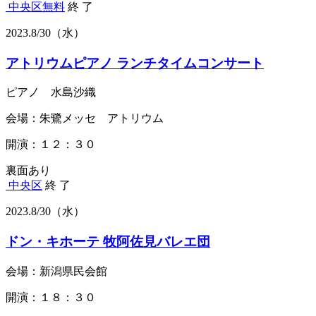
中央区
無料
終 了
2023.
8/30
（水）
アトリウムピアノ ランチタイムコンサート
ピアノ 水島沙織
会場：朱鷺メッセ アトリウム
開演：１２：３０
裏面あり
中央区
終 了
2023.
8/30
（水）
ドン・キホーテ 牧阿佐見バレエ団
会場：新潟県民会館
開演：１８：３０