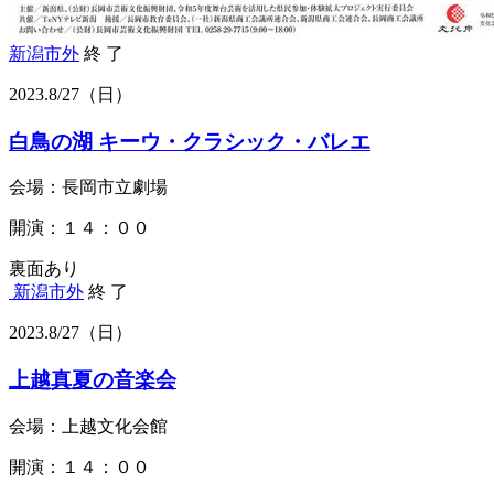
新潟市外
終 了
2023.
8/27
（日）
白鳥の湖 キーウ・クラシック・バレエ
会場：長岡市立劇場
開演：１４：００
裏面あり
新潟市外
終 了
2023.
8/27
（日）
上越真夏の音楽会
会場：上越文化会館
開演：１４：００