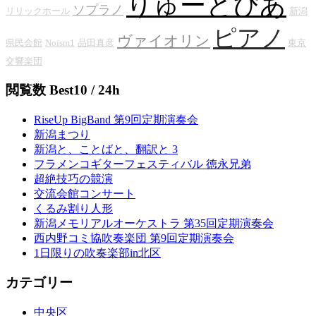
りゅーとぴあ
ソプラノ
リリックホール
新潟
ピアノ
ヴァイオリン
県民会館
Noism1
品田真彦
東京
交響楽団
閲覧数 Best10 / 24h
RiseUp BigBand 第9回定期演奏会
新潟まつり
新潟と、ことばと、翻訳と 3
フラメンコギターフェスティバル 徳永兄弟
超絶技巧の競演
交流会館コンサート
くるみ割り人形
新潟メモリアルオーケストラ 第35回定期演奏会
西内野コミ協吹奏楽団 第9回定期演奏会
1日限りの吹奏楽部in北区
カテゴリー
中央区