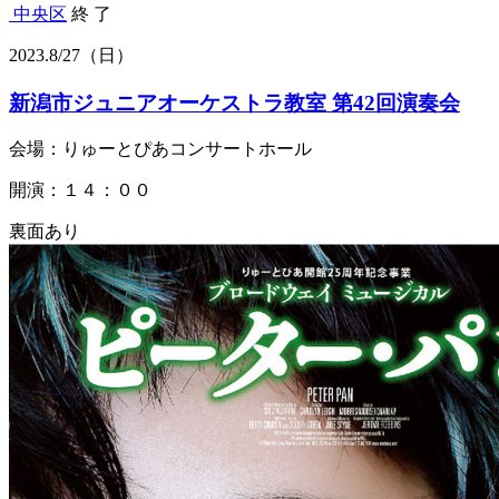
中央区
終 了
2023.
8/27
（日）
新潟市ジュニアオーケストラ教室 第42回演奏会
会場：りゅーとぴあコンサートホール
開演：１４：００
裏面あり