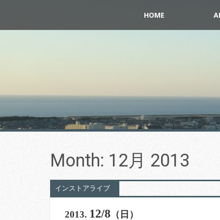
S
HOME
A
k
i
p
t
o
c
o
n
t
e
n
t
Month:
12月 2013
インストアライブ
12/8
2013.
（日）