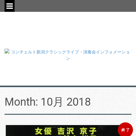
S
k
i
p
t
o
c
o
n
t
e
n
t
Month:
10月 2018
終 了