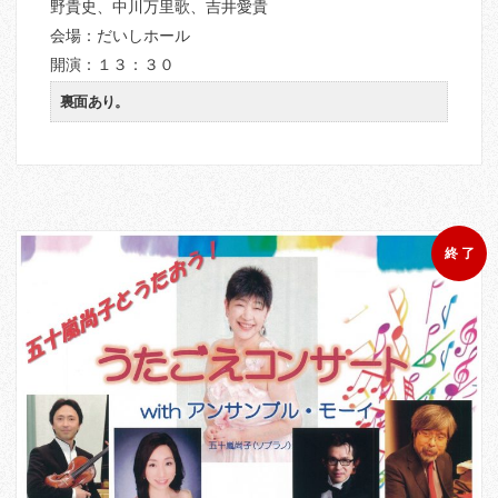
野貴史、中川万里歌、吉井愛貴
会場：だいしホール
開演：１３：３０
裏面あり。
終 了