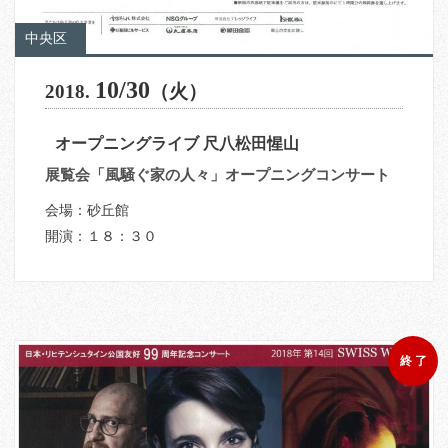
中央区
10/30
2018.
（火）
オープニングライブ 尺八松田惺山
展覧会「風騒ぐ家の人々」オープニングコンサート
会場：砂丘館
開演：１８：３０
終 了