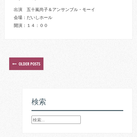
出演 五十嵐尚子＆アンサンブル・モーイ
会場：だいしホール
開演：１４：００
OLDER POSTS
P
o
s
検索
t
s
検
索
n
: