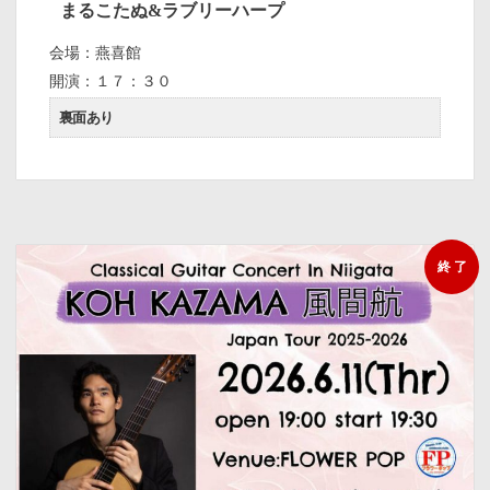
まるこたぬ&ラブリーハープ
会場：燕喜館
開演：１７：３０
裏面あり
終 了