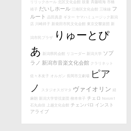
リリックホール
北区文化会館
鼓童
斉藤晴海
市橋
だいしホール
フ
靖子
江南区文化会館
三味線
ルート
品田真彦
ギター
ヤマハミュージック新潟
店
川崎祥子
新発田市民文化会館
東京交響楽団
新
りゅーとぴ
潟市民プラザ
あ
ソプ
新潟県民会館
リコーダー
新潟大学
ラノ
新潟市音楽文化会館
クラリネット
ピア
佐々木友子
オルガン
長岡市立劇場
ノ
ヴァイオリン
スタジオスガマタ
経
チェロ
麻朗
新潟大学管弦楽団
柳本幸子
Noism1
チェンバロ
インスト
石丸由佳
上越文化会館
アライブ