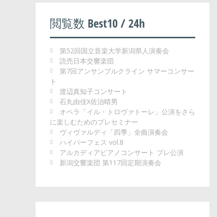
閲覧数 Best10 / 24h
第52回国立音楽大学新潟県人演奏会
読売日本交響楽団
第7回アンサンブルクライン サマーコンサー
ト
渡辺真知子コンサート
石丸由佳X佐治晴男
オペラ「イル・トロヴァトーレ」公演をさら
に楽しむためのプレセミナー
ヴィヴァルディ「四季」全曲演奏会
ハイパーフェス vol.8
アルカディアピアノコンサート プレ公演
新潟交響楽団 第117回定期演奏会