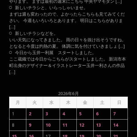
やります。 まずは最初の週末にこちら 中央ヤマモダン […]
新しいチラシと、いらっしゃいませ。
まずは週も変わったので、よかったらこちらも見てみてくだ
さい。 今週もいろいろとあります。 明日はこちらがありま
[…]
新しいチラシなどを。
いい天気になってきました。 雨の日々を抜け出そうですね。
となると今度は灼熱の夏。 体調に気を付けていきましょ […]
今日から玉井一利展 スタートしました。
ここ蔵織では今日からこちらがスタートしました。 新潟市本
町出身のデザイナー＆イラストレーター玉井一利さんの作品
[…]
2026年6月
月
火
水
木
金
土
日
1
2
3
4
5
6
7
8
9
10
11
12
13
14
15
16
17
18
19
20
21