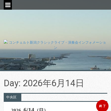
S
k
i
p
t
o
c
o
n
t
e
n
t
Day:
2026年6月14日
中央区
終 了
6/14
2026.
（日）