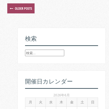
OLDER POSTS
P
o
s
検索
t
s
検
索
n
:
a
v
開催日カレンダー
i
2026年6月
g
月
火
水
木
金
土
日
a