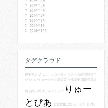
2014年6月
2014年5月
2014年4月
2014年3月
2014年2月
2014年1月
2013年12月
タグクラウド
チェロ
柳本幸子
リコーダー
ギター
新潟市民プラ
ザ
ヤマハミュージック新潟店
市橋靖子
新潟県民会
りゅー
館
新潟日報メディアシップ
とぴあ
北区文化会館
オルガン
長岡リ