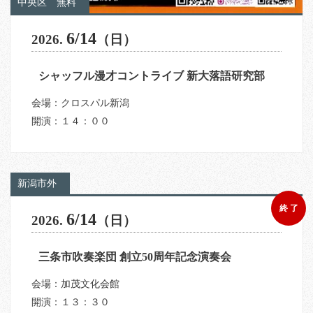
中央区
無料
6/14
2026.
（日）
シャッフル漫才コントライブ 新大落語研究部
会場：クロスパル新潟
開演：１４：００
新潟市外
終 了
6/14
2026.
（日）
三条市吹奏楽団 創立50周年記念演奏会
会場：加茂文化会館
開演：１３：３０