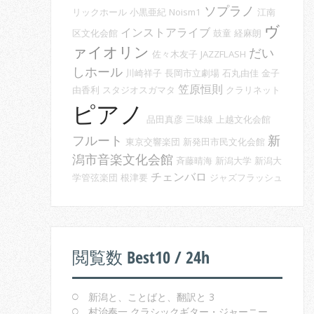
ソプラノ
リックホール
小黒亜紀
Noism1
江南
ヴ
インストアライブ
区文化会館
鼓童
経麻朗
ァイオリン
だい
佐々木友子
JAZZFLASH
しホール
川崎祥子
長岡市立劇場
石丸由佳
金子
笠原恒則
由香利
スタジオスガマタ
クラリネット
ピアノ
品田真彦
三味線
上越文化会館
フルート
新
東京交響楽団
新発田市民文化会館
潟市音楽文化会館
斉藤晴海
新潟大学
新潟大
チェンバロ
学管弦楽団
根津要
ジャズフラッシュ
閲覧数 Best10 / 24h
新潟と、ことばと、翻訳と 3
村治奏一 クラシックギター・ジャーニー