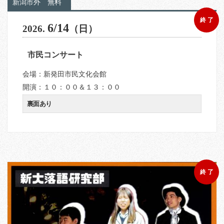
新潟市外
無料
終 了
6/14
2026.
（日）
市民コンサート
会場：新発田市民文化会館
開演：１０：００＆１３：００
裏面あり
終 了