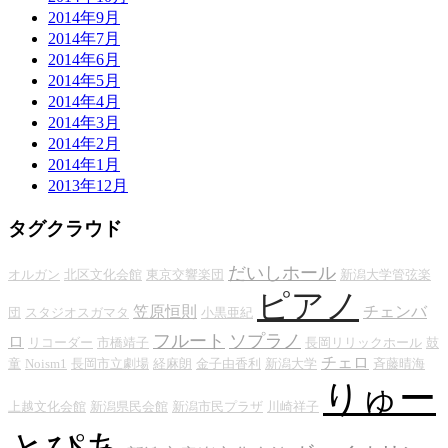
2014年9月
2014年7月
2014年6月
2014年5月
2014年4月
2014年3月
2014年2月
2014年1月
2013年12月
タグクラウド
だいしホール
オルガン
北区文化会館
東京交響楽団
新潟大学管弦楽
ピアノ
笠原恒則
チェンバ
団
スタジオスガマタ
小黒亜紀
フルート
ソプラノ
ロ
リコーダー
市橋靖子
長岡リリックホール
鼓
チェロ
童
Noism1
長岡市立劇場
経麻朗
金子由香利
新潟大学
斉藤晴海
りゅー
上越文化会館
新潟県民会館
新潟市民プラザ
川崎祥子