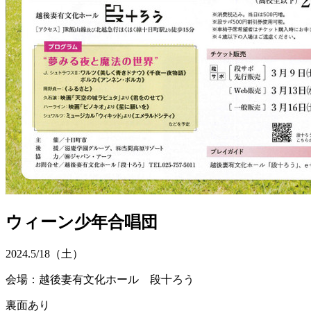
ウィーン少年合唱団
2024.
5/18
（土）
会場：越後妻有文化ホール 段十ろう
裏面あり