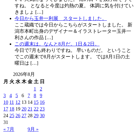
すね。 となると今度は灼熱の夏。 体調に気を付けてい
きましょ […]
今日から玉井一利展 スタートしました。
ここ蔵織では今日からこちらがスタートしました。 新
潟市本町出身のデザイナー＆イラストレーター玉井一
利さんの作品 […]
この週末は。なんと8月だ。1日＆2日。
今日で7月も終わりですね。 早いものだ。 ということ
でこの週末で8月がスタートします。 では8月1日の土
曜日は […]
2026年8月
月
火
水
木
金
土
日
1
2
3
4
5
6
7
8
9
10
11
12
13
14
15
16
17
18
19
20
21
22
23
24
25
26
27
28
29
30
31
« 7月
9月 »