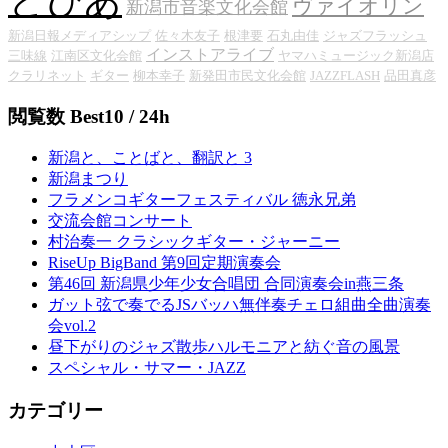
とぴあ
ヴァイオリン
新潟市音楽文化会館
新潟日報メディアシップ
佐々木友子
根津要
石丸由佳
ジャズフラッシュ
インストアライブ
三味線
江南区文化会館
ヤマハミュージック新潟店
クラリネット
ギター
柳本幸子
新発田市民文化会館
JAZZFLASH
品田真彦
閲覧数 Best10 / 24h
新潟と、ことばと、翻訳と 3
新潟まつり
フラメンコギターフェスティバル 徳永兄弟
交流会館コンサート
村治奏一 クラシックギター・ジャーニー
RiseUp BigBand 第9回定期演奏会
第46回 新潟県少年少女合唱団 合同演奏会in燕三条
ガット弦で奏でるJSバッハ無伴奏チェロ組曲全曲演奏
会vol.2
昼下がりのジャズ散歩ハルモニアと紡ぐ音の風景
スペシャル・サマー・JAZZ
カテゴリー