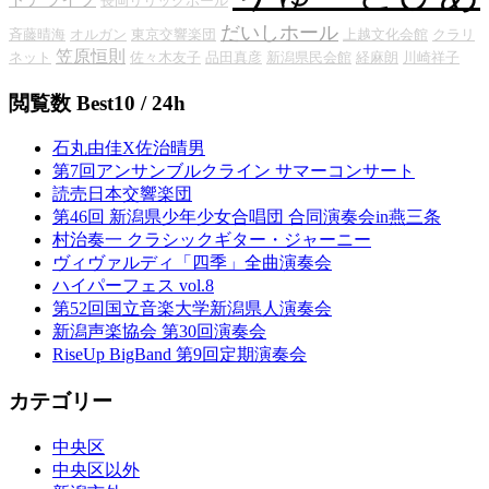
長岡リリックホール
だいしホール
斉藤晴海
オルガン
東京交響楽団
上越文化会館
クラリ
笠原恒則
ネット
佐々木友子
品田真彦
新潟県民会館
経麻朗
川崎祥子
閲覧数 Best10 / 24h
石丸由佳X佐治晴男
第7回アンサンブルクライン サマーコンサート
読売日本交響楽団
第46回 新潟県少年少女合唱団 合同演奏会in燕三条
村治奏一 クラシックギター・ジャーニー
ヴィヴァルディ「四季」全曲演奏会
ハイパーフェス vol.8
第52回国立音楽大学新潟県人演奏会
新潟声楽協会 第30回演奏会
RiseUp BigBand 第9回定期演奏会
カテゴリー
中央区
中央区以外