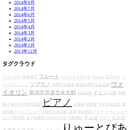
2014年9月
2014年7月
2014年6月
2014年5月
2014年4月
2014年3月
2014年2月
2014年1月
2013年12月
タグクラウド
フルート
リコーダー
柳本幸子
スタジオスガマタ
Noism1
新潟大学
ジ
ヴァ
ソプラノ
ャズフラッシュ
長岡市立劇場
新発田市民文化会館
イオリン
新潟市音楽文化会館
チェンバロ
石丸由佳
市橋
ピアノ
靖子
新潟大学管弦楽団
三味線
根津要
北区文化会館
新
潟日報メディアシップ
江南区文化会館
鼓童
新潟市民プラザ
ヤマハミュー
チェロ
インス
ジック新潟店
金子由香利
JAZZFLASH
小黒亜紀
ギター
りゅーとぴあ
トアライブ