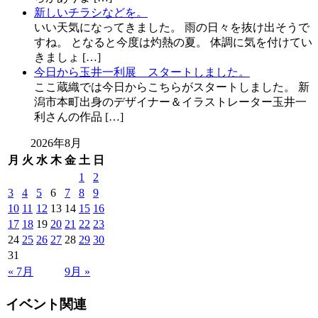
新しいチラシなどを。
いい天気になってきました。 雨の日々を抜け出そうで
すね。 となると今度は灼熱の夏。 体調に気を付けてい
きましょ […]
今日から玉井一利展 スタートしました。
ここ蔵織では今日からこちらがスタートしました。 新
潟市本町出身のデザイナー＆イラストレーター玉井一
利さんの作品 […]
2026年8月
月
火
水
木
金
土
日
1
2
3
4
5
6
7
8
9
10
11
12
13
14
15
16
17
18
19
20
21
22
23
24
25
26
27
28
29
30
31
« 7月
9月 »
イベント関連