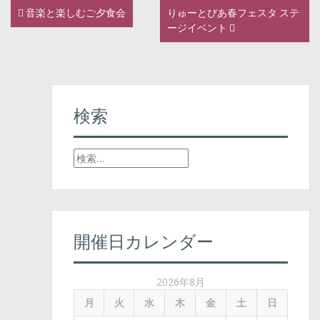
音楽と楽しむご夕食会
りゅーとぴあ春フェスタ ステ
P
ージイベント
o
s
t
検索
n
検
a
索
v
:
i
開催日カレンダー
g
a
2026年8月
t
月
火
水
木
金
土
日