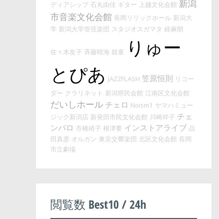
新潟
ディアシップ
石丸由佳
ギター
上越文化会館
市音楽文化会館
長岡リリックホール
新潟大
学
新潟大学管弦楽団
スタジオスガマタ
経麻朗
りゅー
佐々木友子
斉藤晴海
鼓童
とぴあ
笠原恒則
JAZZFLASH
リコー
ダー
クラリネット
新潟県民会館
江南区文化会館
だいしホール
チェロ
Noism1
ヤマハミュー
チェ
ジック新潟店
新発田市民文化会館
川崎祥子
ンバロ
インストアライブ
市橋靖子
根津要
品
田真彦
オルガン
東京交響楽団
北区文化会館
長岡
市立劇場
閲覧数 Best10 / 24h