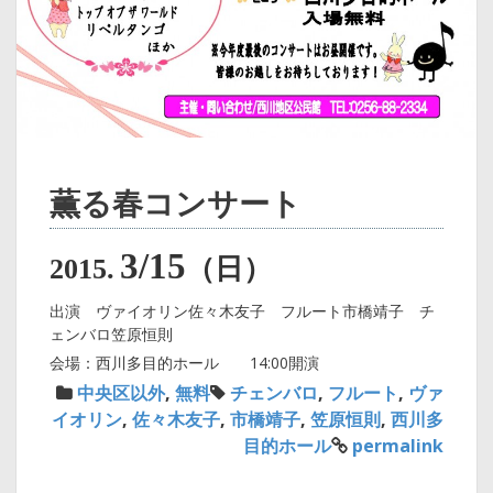
薫る春コンサート
3/15
2015.
（日）
出演 ヴァイオリン佐々木友子 フルート市橋靖子 チ
ェンバロ笠原恒則
会場：西川多目的ホール 14:00開演
中央区以外
,
無料
チェンバロ
,
フルート
,
ヴァ
イオリン
,
佐々木友子
,
市橋靖子
,
笠原恒則
,
西川多
目的ホール
permalink