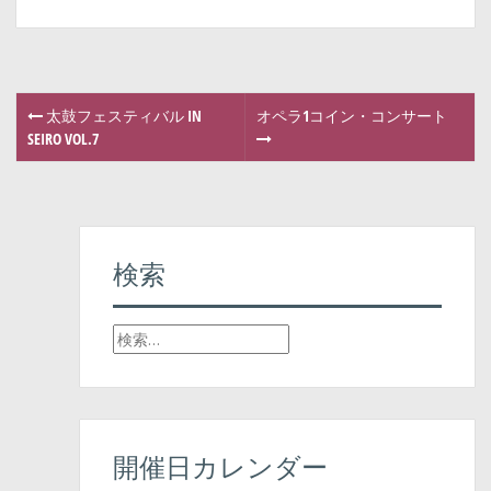
太鼓フェスティバル IN
オペラ1コイン・コンサート
P
SEIRO VOL.7
o
s
t
検索
n
検
a
索
v
:
i
開催日カレンダー
g