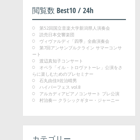
閲覧数 Best10 / 24h
第52回国立音楽大学新潟県人演奏会
読売日本交響楽団
ヴィヴァルディ「四季」全曲演奏会
第7回アンサンブルクライン サマーコンサ
ート
渡辺真知子コンサート
オペラ「イル・トロヴァトーレ」公演をさ
らに楽しむためのプレセミナー
石丸由佳X佐治晴男
ハイパーフェス vol.8
アルカディアピアノコンサート プレ公演
村治奏一 クラシックギター・ジャーニー
カテゴリー