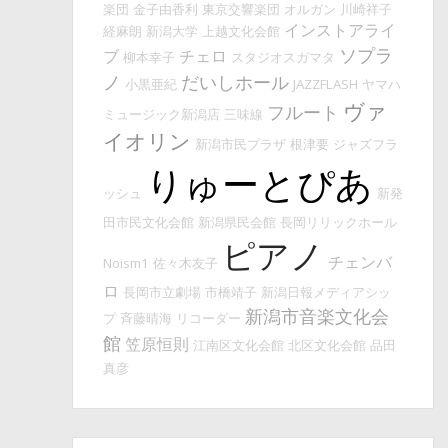
楽団
金子由香利
東京交響楽団
オルガン
川崎祥子
インストアライ
経麻朗
新潟大学
上越文化会館
ソプラ
ブ
チェロ
柳本幸子
スタジオスガマタ
ノ
だいしホール
小黒亜紀
JAZZFLASH
ヤマハ
ヴァ
フルート
ミュージック新潟店
三味線
イオリン
新潟市民プラザ
根津要
ジャズフラ
りゅーとぴあ
ッシュ
新発
田市民文化会館
新潟県民会館
長岡リリックホール
ピアノ
チェンバ
Noism1
佐々木友子
ロ
長岡市立劇場
市橋靖子
新潟日報メディアシッ
新潟市音楽文化会
プ
斉藤晴海
リコーダー
館
笠原恒則
江南区文化会館
北区文化会館
品田
真彦