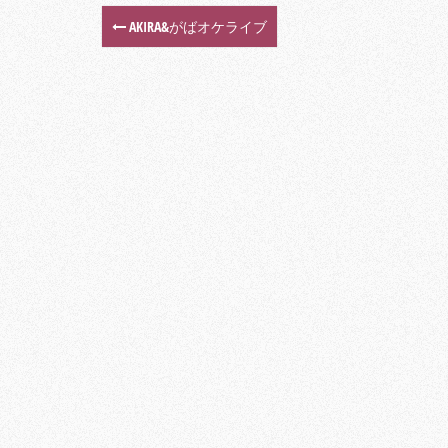
AKIRA&がばオケライブ
P
o
s
t
n
a
v
i
g
a
t