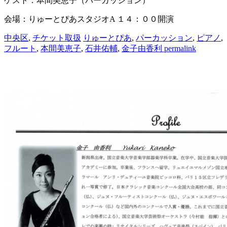
ゲスト：本間美恵子（パーカッション）
会場：りゅーとぴあスタジオA １４：００開演
中央区
,
チケット取扱
りゅーとぴあ
,
パーカッション
,
ピアノ
,
フルート
,
本間美恵子
,
石井佑輔
,
金子由香利
permalink