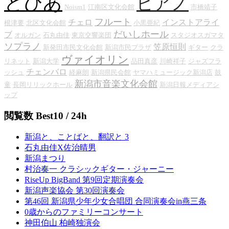
とぴあ
ピアノ
Noism1
江南区文化会館
市橋靖子
フルート
チェロ
インストアライ
根津要
北区文化会館
小黒亜紀
だいしホール
ブ
オルガン
石丸由佳
東京交響楽団
スタジオスガマタ
ソプラノ
笠原恒則
新発田市民文化会館
新潟市民プラザ
ギター
クラ
ヴァイオリン
リネット
新潟大学
品田真彦
川崎祥子
ジャズフラ
チェンバロ
ッシュ
経麻朗
新潟県民会館
ヤマハミュージック新潟店
鼓
新潟市音楽文化会館
童
長岡リリックホール
新潟日報メディアシ
ップ
閲覧数 Best10 / 24h
新潟と、ことばと、翻訳と 3
石丸由佳X佐治晴男
新潟まつり
村治奏一 クラシックギター・ジャーニー
RiseUp BigBand 第9回定期演奏会
新潟声楽協会 第30回演奏会
第46回 新潟県少年少女合唱団 合同演奏会in燕三条
0歳からのファミリーコンサート
神田伯山 柏崎独演会