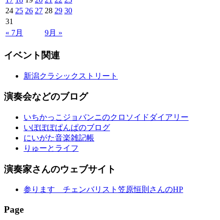
24
25
26
27
28
29
30
31
« 7月
9月 »
イベント関連
新潟クラシックストリート
演奏会などのブログ
いちかっこジョバンニのクロソイドダイアリー
いぽぽぽぱんぱのブログ
にいがた音楽雑記帳
りゅーとライフ
演奏家さんのウェブサイト
参ります チェンバリスト笠原恒則さんのHP
Page