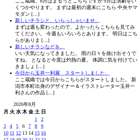
ここ蔵織、8月はまるっとこちらですが 9月は演劇をい
くつかやります。 まずは最初の週末にこちら 中央ヤマ
モダン […]
新しいチラシと、いらっしゃいませ。
まずは週も変わったので、よかったらこちらも見てみ
てください。 今週もいろいろとあります。 明日はこち
らがありま […]
新しいチラシなどを。
いい天気になってきました。 雨の日々を抜け出そうで
すね。 となると今度は灼熱の夏。 体調に気を付けてい
きましょ […]
今日から玉井一利展 スタートしました。
ここ蔵織では今日からこちらがスタートしました。 新
潟市本町出身のデザイナー＆イラストレーター玉井一
利さんの作品 […]
2026年8月
月
火
水
木
金
土
日
1
2
3
4
5
6
7
8
9
10
11
12
13
14
15
16
17
18
19
20
21
22
23