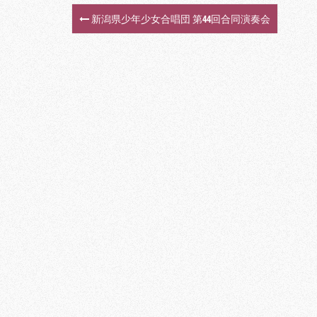
新潟県少年少女合唱団 第44回合同演奏会
P
o
s
t
n
a
v
i
g
a
t