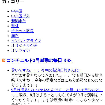
カテゴリー
中央区
中央区以外
新潟市外
県外
チケット取扱
無料
インストアライブ
オリジナル企画
オンライン
コンチェルト2号感動の毎日 RSS
暑いですね。。。今朝の新潟日報さんに。
ますます暑くなってきました。。。 でも明日から新潟
祭りですね！ 今年の予定などはこちら盛況なものにな
りますよう […]
9月は演劇いくつかやるんです。と新しいチラシなど。
ここ蔵織、8月はまるっとこちらですが 9月は演劇をい
くつかやります。 まずは最初の週末にこちら 中央ヤマ
モダン […]