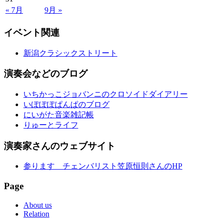
« 7月
9月 »
イベント関連
新潟クラシックストリート
演奏会などのブログ
いちかっこジョバンニのクロソイドダイアリー
いぽぽぽぱんぱのブログ
にいがた音楽雑記帳
りゅーとライフ
演奏家さんのウェブサイト
参ります チェンバリスト笠原恒則さんのHP
Page
About us
Relation