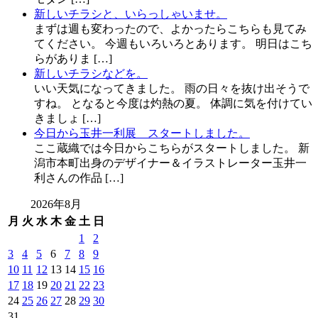
新しいチラシと、いらっしゃいませ。
まずは週も変わったので、よかったらこちらも見てみ
てください。 今週もいろいろとあります。 明日はこち
らがありま […]
新しいチラシなどを。
いい天気になってきました。 雨の日々を抜け出そうで
すね。 となると今度は灼熱の夏。 体調に気を付けてい
きましょ […]
今日から玉井一利展 スタートしました。
ここ蔵織では今日からこちらがスタートしました。 新
潟市本町出身のデザイナー＆イラストレーター玉井一
利さんの作品 […]
2026年8月
月
火
水
木
金
土
日
1
2
3
4
5
6
7
8
9
10
11
12
13
14
15
16
17
18
19
20
21
22
23
24
25
26
27
28
29
30
31