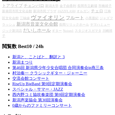
トアライブ
チェンバロ
新潟大学
金子由香利
長岡市立劇場
市橋靖子
チェロ
新発田市民文化会館
新潟市民プラザ
JAZZFLASH
オルガン
江南
ヴァイオリン
フルート
区文化会館
三味線
小黒亜紀
ジャズフ
新潟市音楽文化会館
ラッシュ
長岡リリックホール
ヤマハミュー
だいしホール
ジック新潟店
ギター
Noism1
スタジオスガマタ
川崎祥
子
閲覧数 Best10 / 24h
新潟と、ことばと、翻訳と 3
新潟まつり
第46回 新潟県少年少女合唱団 合同演奏会in燕三条
村治奏一 クラシックギター・ジャーニー
交流会館コンサート
RiseUp BigBand 第9回定期演奏会
スペシャル・サマー・JAZZ
西内野コミ協吹奏楽団 第9回定期演奏会
新潟声楽協会 第30回演奏会
0歳からのファミリーコンサート