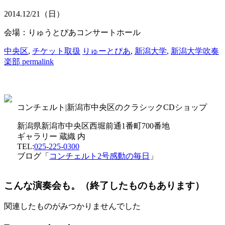
2014.
12/21
（日）
会場：りゅうとぴあコンサートホール
中央区
,
チケット取扱
りゅーとぴあ
,
新潟大学
,
新潟大学吹奏
楽部
permalink
コンチェルト|新潟市中央区のクラシックCDショップ
新潟県新潟市中央区西堀前通1番町700番地
ギャラリー 蔵織 内
TEL:
025-225-0300
ブログ「
コンチェルト2号感動の毎日
」
こんな演奏会も。（終了したものもあります）
関連したものがみつかりませんでした