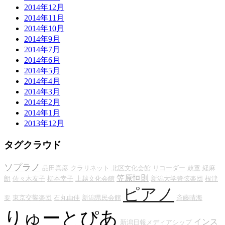
2014年12月
2014年11月
2014年10月
2014年9月
2014年7月
2014年6月
2014年5月
2014年4月
2014年3月
2014年2月
2014年1月
2013年12月
タグクラウド
ソプラノ
品田真彦
クラリネット
北区文化会館
リコーダー
鼓童
経麻
笠原恒則
朗
佐々木友子
柳本幸子
上越文化会館
新潟大学管弦楽団
根津
ピアノ
要
東京交響楽団
石丸由佳
新潟県民会館
斉藤晴海
りゅーとぴあ
インス
新潟日報メディアシップ