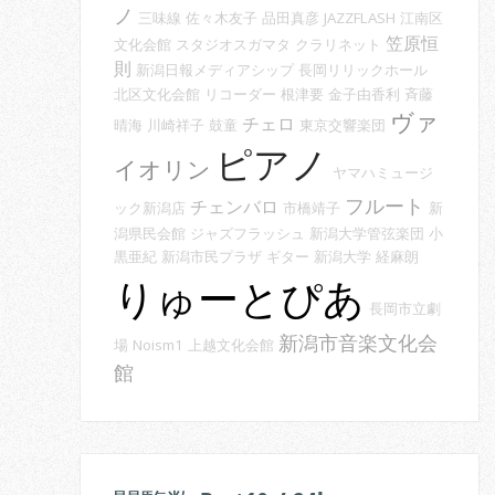
ノ
三味線
佐々木友子
品田真彦
JAZZFLASH
江南区
笠原恒
文化会館
スタジオスガマタ
クラリネット
則
新潟日報メディアシップ
長岡リリックホール
北区文化会館
リコーダー
根津要
金子由香利
斉藤
ヴァ
チェロ
晴海
川崎祥子
鼓童
東京交響楽団
ピアノ
イオリン
ヤマハミュージ
フルート
チェンバロ
ック新潟店
市橋靖子
新
潟県民会館
ジャズフラッシュ
新潟大学管弦楽団
小
黒亜紀
新潟市民プラザ
ギター
新潟大学
経麻朗
りゅーとぴあ
長岡市立劇
新潟市音楽文化会
場
Noism1
上越文化会館
館