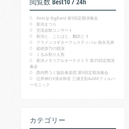
閲覧数 Best10 / 24h
RiseUp BigBand 第9回定期演奏会
新潟まつり
交流会館コンサート
新潟と、ことばと、翻訳と 3
フラメンコギターフェスティバル 徳永兄弟
超絶技巧の競演
くるみ割り人形
新潟メモリアルオーケストラ 第35回定期演
奏会
西内野コミ協吹奏楽団 第9回定期演奏会
辻井伸行X清水和音 三浦文彰&ARKフィルハ
ーモニック
カテゴリー