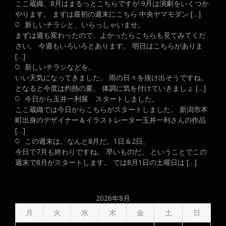
ここ蔵織、8月はまるっとこちらですが 9月は演劇をいくつか
やります。 まずは最初の週末にこちら 中央ヤマモダン […]
新しいチラシと、いらっしゃいませ。
まずは週も変わったので、よかったらこちらも見てみてくだ
さい。 今週もいろいろとあります。 明日はこちらがありま
[…]
新しいチラシなどを。
いい天気になってきました。 雨の日々を抜け出そうですね。
となると今度は灼熱の夏。 体調に気を付けていきましょ […]
今日から玉井一利展 スタートしました。
ここ蔵織では今日からこちらがスタートしました。 新潟市本
町出身のデザイナー＆イラストレーター玉井一利さんの作品
[…]
この週末は。なんと8月だ。1日＆2日。
今日で7月も終わりですね。 早いものだ。 ということでこの
週末で8月がスタートします。 では8月1日の土曜日は […]
2026年8月
月
火
水
木
金
土
日