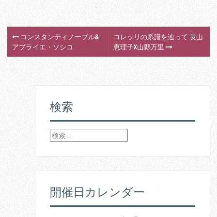
コンスタンティノーブル&
コレッリの系譜を辿って 長山
P
アブライエ・ソシコ
恵理子X山縣万里
o
s
t
検索
n
検
a
索
v
:
i
開催日カレンダー
g
a