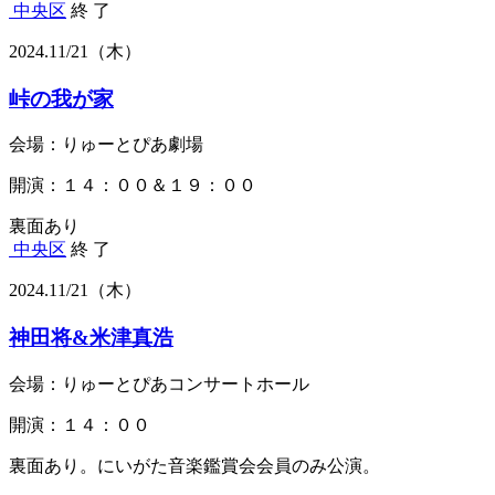
中央区
終 了
2024.
11/21
（木）
峠の我が家
会場：りゅーとぴあ劇場
開演：１４：００＆１９：００
裏面あり
中央区
終 了
2024.
11/21
（木）
神田将&米津真浩
会場：りゅーとぴあコンサートホール
開演：１４：００
裏面あり。にいがた音楽鑑賞会会員のみ公演。