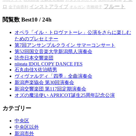
フルート
ロ
インストアライブ
金子由香利
オルガン
市橋靖子
閲覧数 Best10 / 24h
オペラ「イル・トロヴァトーレ」公演をさらに楽しむ
ためのプレセミナー
第7回アンサンブルクライン サマーコンサート
第52回国立音楽大学新潟県人演奏会
読売日本交響楽団
niigata IDOL COPY DANCE FES
石丸由佳X佐治晴男
ヴィヴァルディ「四季」全曲演奏会
新潟声楽協会 第30回演奏会
新潟交響楽団 第117回定期演奏会
オズの魔法使い APRICOT誕生25周年記念公演
カテゴリー
中央区
中央区以外
新潟市外