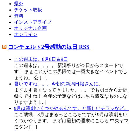
県外
チケット取扱
無料
インストアライブ
オリジナル企画
オンライン
コンチェルト2号感動の毎日 RSS
この週末は。8月8日＆9日
この週末は。。。。 新潟祭りが今日からスタートで
す！ まぁこれがこの界隈では一番大きなイベントでし
ょうね。 公 […]
暑いですね。。。今朝の新潟日報さんに。
ますます暑くなってきました。。。 でも明日から新潟
祭りですね！ 今年の予定などはこちら盛況なものにな
りますよう […]
9月は演劇いくつかやるんです。と新しいチラシなど。
ここ蔵織、8月はまるっとこちらですが 9月は演劇をい
くつかやります。 まずは最初の週末にこちら 中央ヤマ
モダン […]