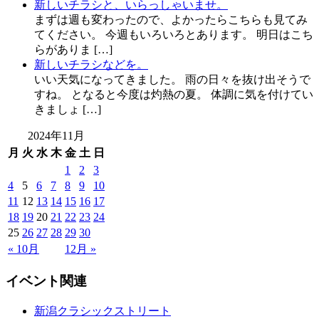
新しいチラシと、いらっしゃいませ。
まずは週も変わったので、よかったらこちらも見てみ
てください。 今週もいろいろとあります。 明日はこち
らがありま […]
新しいチラシなどを。
いい天気になってきました。 雨の日々を抜け出そうで
すね。 となると今度は灼熱の夏。 体調に気を付けてい
きましょ […]
2024年11月
月
火
水
木
金
土
日
1
2
3
4
5
6
7
8
9
10
11
12
13
14
15
16
17
18
19
20
21
22
23
24
25
26
27
28
29
30
« 10月
12月 »
イベント関連
新潟クラシックストリート