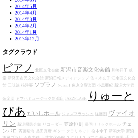
2014年5月
2014年4月
2014年3月
2014年2月
2014年1月
2013年12月
タグクラウド
ピアノ
新潟市音楽文化会館
北区文化会館
川崎祥子
鼓
童
新発田市民文化会館
新潟日報メディアシップ
佐々木友子
江南区文化会
ソプラノ
館
三味線
根津要
Noism1
東京交響楽団
小黒亜紀
新潟大学管
りゅーと
弦楽団
ヤマハミュージック新潟店
JAZZFLASH
ぴあ
ヴァイオ
だいしホール
ジャズフラッシュ
経麻朗
リン
笠原恒則
チェ
新潟県民会館
リコーダー
長岡リリックホール
ンバロ
斉藤晴海
品田真彦
ギター
クラリネット
柳本幸子
新潟大学
新潟
チェ
市民プラザ
石丸由佳
上越文化会館
スタジオスガマタ
長岡市立劇場