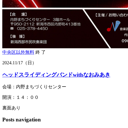
中央区以外
無料
終 了
2024.
11/17
（日）
ヘッドスライディングバンドwithなおみあき
会場：内野まちづくりセンター
開演：１４：００
裏面あり
Posts navigation