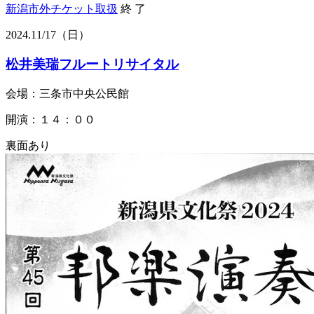
新潟市外
チケット取扱
終 了
2024.
11/17
（日）
松井美瑞フルートリサイタル
会場：三条市中央公民館
開演：１４：００
裏面あり