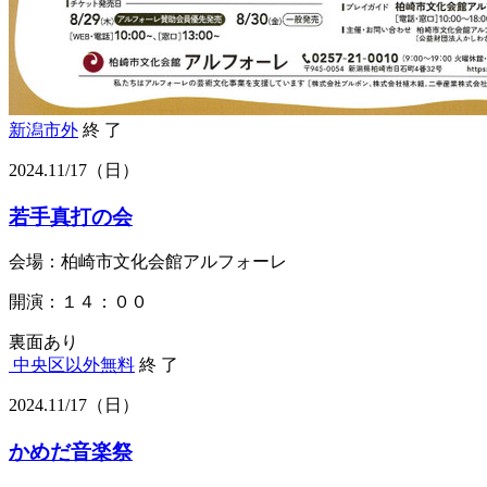
新潟市外
終 了
2024.
11/17
（日）
若手真打の会
会場：柏崎市文化会館アルフォーレ
開演：１４：００
裏面あり
中央区以外
無料
終 了
2024.
11/17
（日）
かめだ音楽祭