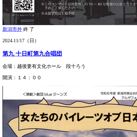
新潟市外
終 了
2024.
11/17
（日）
第九 十日町第九合唱団
会場：越後妻有文化ホール 段十ろう
開演：１４：００