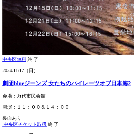
中央区
無料
終 了
2024.
11/17
（日）
劇団blueジーンズ 女たちのパイレーツオブ日本海2
会場：万代市民会館
開演：１１：００＆１４：００
裏面あり
中央区
チケット取扱
終 了