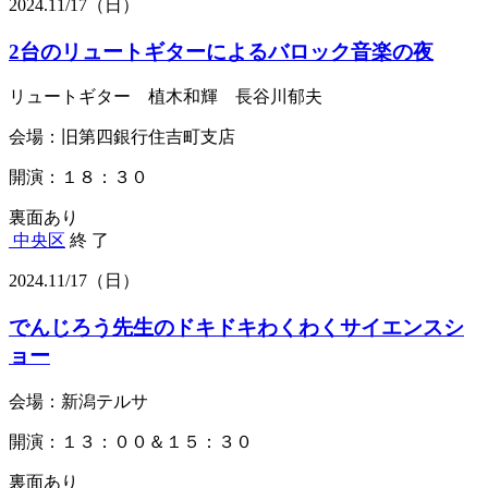
2024.
11/17
（日）
2台のリュートギターによるバロック音楽の夜
リュートギター 植木和輝 長谷川郁夫
会場：旧第四銀行住吉町支店
開演：１８：３０
裏面あり
中央区
終 了
2024.
11/17
（日）
でんじろう先生のドキドキわくわくサイエンスシ
ョー
会場：新潟テルサ
開演：１３：００＆１５：３０
裏面あり