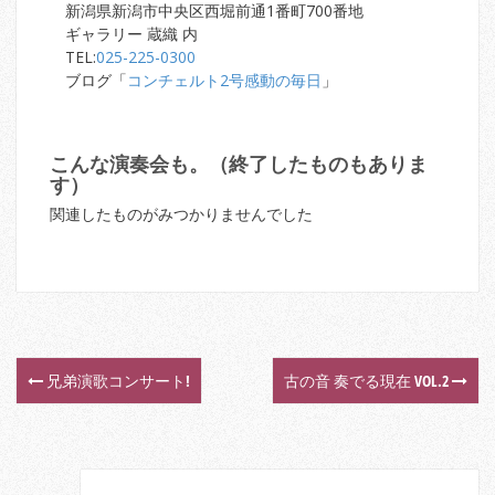
新潟県新潟市中央区西堀前通1番町700番地
ギャラリー 蔵織 内
TEL:
025-225-0300
ブログ「
コンチェルト2号感動の毎日
」
こんな演奏会も。（終了したものもありま
す）
関連したものがみつかりませんでした
兄弟演歌コンサート!
古の音 奏でる現在 VOL.2
P
o
s