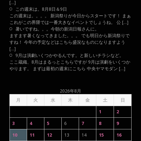
[…]
この週末は。8月8日＆9日
この週末は。。。。 新潟祭りが今日からスタートです！ まぁ
これがこの界隈では一番大きなイベントでしょうね。 公 […]
暑いですね。。。今朝の新潟日報さんに。
ますます暑くなってきました。。。 でも明日から新潟祭りで
すね！ 今年の予定などはこちら盛況なものになりますよう
[…]
9月は演劇いくつかやるんです。と新しいチラシなど。
ここ蔵織、8月はまるっとこちらですが 9月は演劇をいくつか
やります。 まずは最初の週末にこちら 中央ヤマモダン […]
2026年8月
月
火
水
木
金
土
日
1
2
3
4
5
6
7
8
9
10
11
12
13
14
15
16