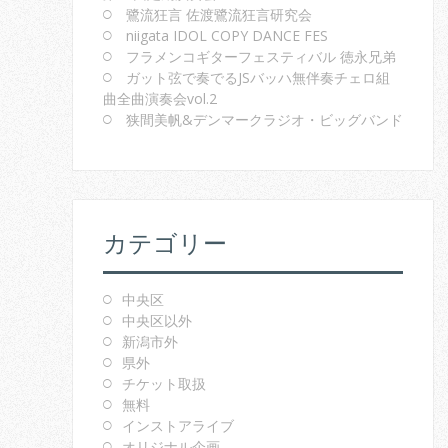
鷺流狂言 佐渡鷺流狂言研究会
niigata IDOL COPY DANCE FES
フラメンコギターフェスティバル 徳永兄弟
ガット弦で奏でるJSバッハ無伴奏チェロ組
曲全曲演奏会vol.2
狭間美帆&デンマークラジオ・ビッグバンド
カテゴリー
中央区
中央区以外
新潟市外
県外
チケット取扱
無料
インストアライブ
オリジナル企画