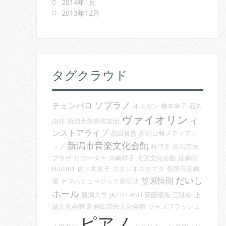
2014年1月
2013年12月
タグクラウド
ソプラノ
チェンバロ
オルガン
柳本幸子
石丸
ヴァイオリン
イ
由佳
新潟大学管弦楽団
ンストアライブ
品田真彦
新潟日報メディアシ
新潟市音楽文化会館
ップ
根津要
新潟市民
プラザ
リコーダー
川崎祥子
北区文化会館
経麻朗
Noism1
佐々木友子
スタジオスガマタ
長岡市立劇
だいし
笠原恒則
場
ヤマハミュージック新潟店
ホール
新潟大学
JAZZFLASH
斉藤晴海
三味線
上
越文化会館
新発田市民文化会館
ジャズフラッシュ
ピアノ