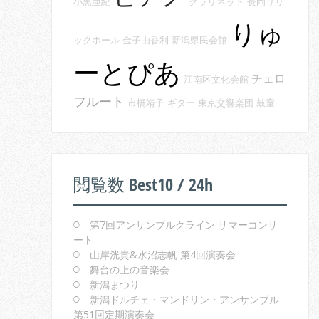
小黒亜紀
クラリネット
長岡リリ
りゅ
ックホール
金子由香利
新潟県民会館
ーとぴあ
チェロ
江南区文化会館
フルート
市橋靖子
ギター
東京交響楽団
鼓童
閲覧数 Best10 / 24h
第7回アンサンブルクライン サマーコンサ
ート
山岸洸貴&水沼志帆 第4回演奏会
舞台の上の音楽会
新潟まつり
新潟ドルチェ・マンドリン・アンサンブル
第51回定期演奏会