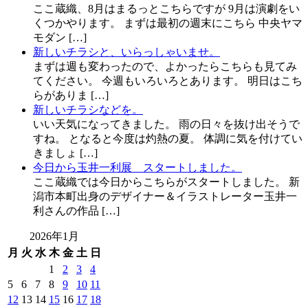
ここ蔵織、8月はまるっとこちらですが 9月は演劇をい
くつかやります。 まずは最初の週末にこちら 中央ヤマ
モダン […]
新しいチラシと、いらっしゃいませ。
まずは週も変わったので、よかったらこちらも見てみ
てください。 今週もいろいろとあります。 明日はこち
らがありま […]
新しいチラシなどを。
いい天気になってきました。 雨の日々を抜け出そうで
すね。 となると今度は灼熱の夏。 体調に気を付けてい
きましょ […]
今日から玉井一利展 スタートしました。
ここ蔵織では今日からこちらがスタートしました。 新
潟市本町出身のデザイナー＆イラストレーター玉井一
利さんの作品 […]
2026年1月
月
火
水
木
金
土
日
1
2
3
4
5
6
7
8
9
10
11
12
13
14
15
16
17
18