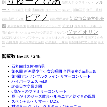
りゅーとぴあ
フル
則
新潟大学
クラリネット
ート
市橋靖子
鼓童
斉藤晴海
リコーダー
Noism1
川崎祥子
金子由香利
ピアノ
新潟市音楽文化会
新潟市民プラザ
新潟県民会館
館
チェロ
東京交響楽団
新潟日報メディアシップ
長岡リリックホール
ヴァイオリン
石丸由佳
ヤマハミュージック新潟店
オルガン
JAZZFLASH
ジャズフラッシュ
スタジオスガマタ
柳本幸子
江南区文化会
館
品田真彦
新潟大学管弦楽団
小黒亜紀
三味線
新発田市民文化会館
ギタ
ー
閲覧数 Best10 / 24h
石丸由佳X佐治晴男
第46回 新潟県少年少女合唱団 合同演奏会in燕三条
第7回アンサンブルクライン サマーコンサート
ハイパーフェス vol.8
読売日本交響楽団
0歳からのファミリーコンサート
昼下がりのジャズ散歩ハルモニアと紡ぐ音の風景
スペシャル・サマー・JAZZ
村治奏一 クラシックギター・ジャーニー