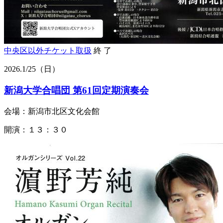
中央区以外
チケット取扱
終 了
2026.
1/25
（日）
新潟大学合唱団 第61回定期演奏会
会場：新潟市北区文化会館
開演：１３：３０