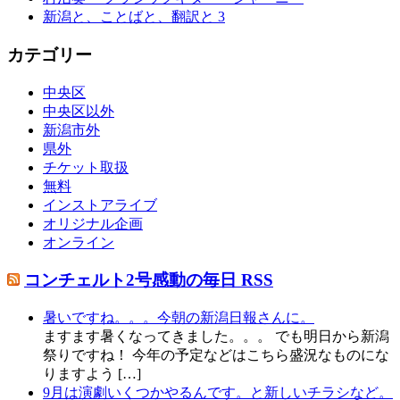
新潟と、ことばと、翻訳と 3
カテゴリー
中央区
中央区以外
新潟市外
県外
チケット取扱
無料
インストアライブ
オリジナル企画
オンライン
コンチェルト2号感動の毎日 RSS
暑いですね。。。今朝の新潟日報さんに。
ますます暑くなってきました。。。 でも明日から新潟
祭りですね！ 今年の予定などはこちら盛況なものにな
りますよう […]
9月は演劇いくつかやるんです。と新しいチラシなど。