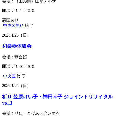
会場：（山形県）山形テルサ
開演：１４：００
裏面あり
中央区
無料
終 了
2026.
1/25
（日）
和楽器体験会
会場：燕喜館
開演：１０：３０
中央区
終 了
2026.
1/25
（日）
祈り 笠原けい子・神田幸子 ジョイントリサイタル
vol.3
会場：りゅーとぴあスタジオA