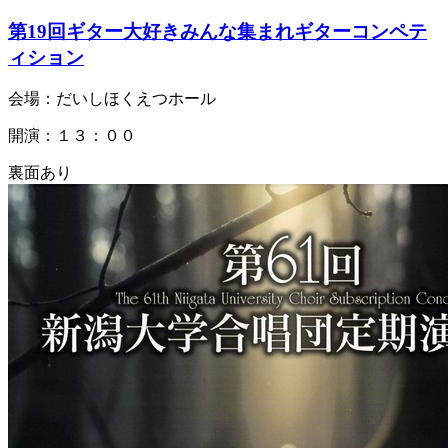
第19回ギター大好きみんな集まれギターコンペテ
ィション
会場：だいしほくえつホール
開演：１３：００
裏面あり