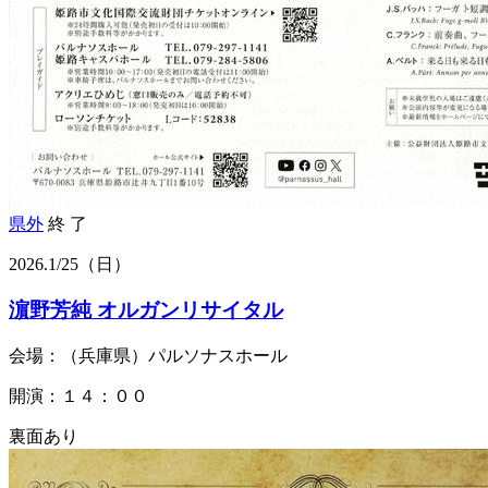
県外
終 了
2026.
1/25
（日）
濵野芳純 オルガンリサイタル
会場：（兵庫県）パルソナスホール
開演：１４：００
裏面あり