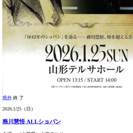
県外
終 了
2026.
1/25
（日）
務川慧悟 ALLショパン