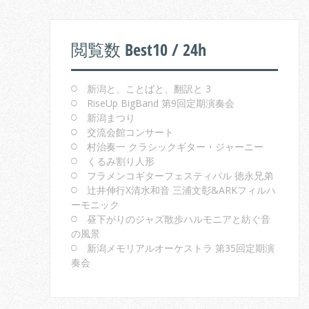
閲覧数 Best10 / 24h
新潟と、ことばと、翻訳と 3
RiseUp BigBand 第9回定期演奏会
新潟まつり
交流会館コンサート
村治奏一 クラシックギター・ジャーニー
くるみ割り人形
フラメンコギターフェスティバル 徳永兄弟
辻井伸行X清水和音 三浦文彰&ARKフィルハ
ーモニック
昼下がりのジャズ散歩ハルモニアと紡ぐ音
の風景
新潟メモリアルオーケストラ 第35回定期演
奏会