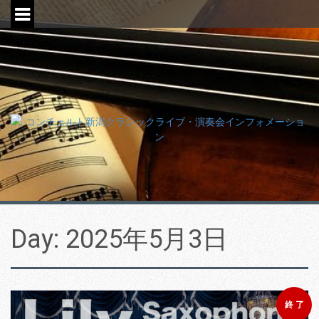
S
k
i
p
t
o
c
o
n
t
e
n
t
Day:
2025年5月3日
終 了