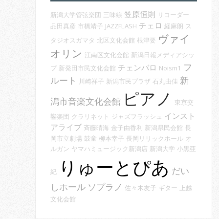
笠原恒則
新潟大学管弦楽団
三味線
リコーダー
チェロ
品田真彦
市橋靖子
JAZZFLASH
経麻朗
ス
ヴァイ
タジオスガマタ
北区文化会館
根津要
オリン
江南区文化会館
新潟日報メディアシッ
フ
チェンバロ
プ
新発田市民文化会館
Noism1
ルート
新
川崎祥子
新潟市民プラザ
石丸由佳
ピアノ
潟市音楽文化会館
東京交
インスト
響楽団
クラリネット
ジャズフラッシュ
アライブ
斉藤晴海
金子由香利
新潟県民会館
長
岡市立劇場
鼓童
柳本幸子
長岡リリックホール
オ
ルガン
ヤマハミュージック新潟店
新潟大学
小黒亜
りゅーとぴあ
だい
紀
しホール
ソプラノ
佐々木友子
ギター
上越
文化会館