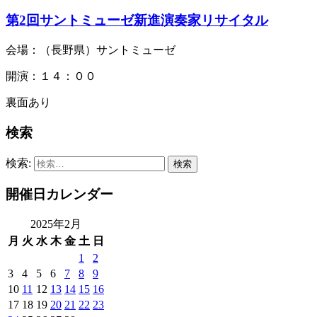
第2回サントミューゼ新進演奏家リサイタル
会場：（長野県）サントミューゼ
開演：１４：００
裏面あり
検索
検索:
開催日カレンダー
2025年2月
月
火
水
木
金
土
日
1
2
3
4
5
6
7
8
9
10
11
12
13
14
15
16
17
18
19
20
21
22
23