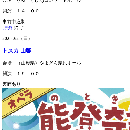
会場：りゅーとぴあコンサートホール
開演：１４：００
事前申込制
県外
終 了
2025.
2/2
（日）
トスカ 山響
会場：（山形県）やまぎん県民ホール
開演：１５：００
裏面あり