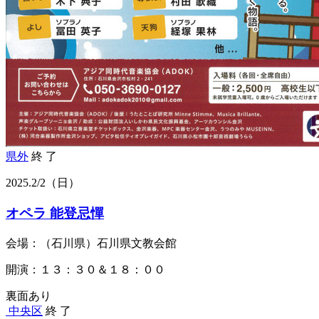
県外
終 了
2025.
2/2
（日）
オペラ 能登忌憚
会場：（石川県）石川県文教会館
開演：１３：３０＆１８：００
裏面あり
中央区
終 了