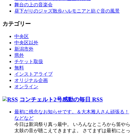
舞台の上の音楽会
昼下がりのジャズ散歩ハルモニアと紡ぐ音の風景
カテゴリー
中央区
中央区以外
新潟市外
県外
チケット取扱
無料
インストアライブ
オリジナル企画
オンライン
コンチェルト2号感動の毎日 RSS
最初に残念なお知らせです。＆大木雅人さん頑張る！
などなど
今日は新潟祭り真っ最中。 いろんなところから笛やら
太鼓の音が聴こえてきますよ。 さてまずは最初にとっ