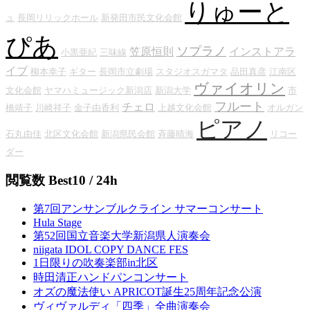
りゅーと
ュ
長岡リリックホール
新発田市民文化会館
ぴあ
ソプラノ
笠原恒則
インストアラ
小黒亜紀
三味線
イブ
柳本幸子
ギター
長岡市立劇場
スタジオスガマタ
品田真彦
江南区
ヴァイオリン
文化会館
ヤマハミュージック新潟店
新潟大学
市
フルート
チェロ
橋靖子
川崎祥子
金子由香利
上越文化会館
オルガン
ピアノ
石丸由佳
北区文化会館
新潟県民会館
斉藤晴海
リコー
ダー
閲覧数 Best10 / 24h
第7回アンサンブルクライン サマーコンサート
Hula Stage
第52回国立音楽大学新潟県人演奏会
niigata IDOL COPY DANCE FES
1日限りの吹奏楽部in北区
時田清正ハンドパンコンサート
オズの魔法使い APRICOT誕生25周年記念公演
ヴィヴァルディ「四季」全曲演奏会