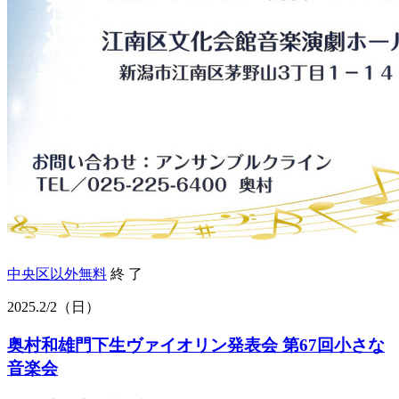
中央区以外
無料
終 了
2025.
2/2
（日）
奥村和雄門下生ヴァイオリン発表会 第67回小さな
音楽会