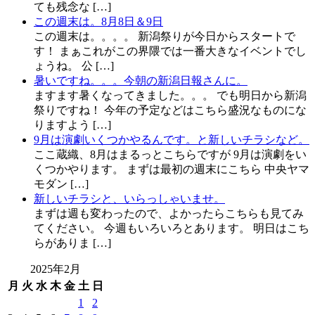
ても残念な […]
この週末は。8月8日＆9日
この週末は。。。。 新潟祭りが今日からスタートで
す！ まぁこれがこの界隈では一番大きなイベントでし
ょうね。 公 […]
暑いですね。。。今朝の新潟日報さんに。
ますます暑くなってきました。。。 でも明日から新潟
祭りですね！ 今年の予定などはこちら盛況なものにな
りますよう […]
9月は演劇いくつかやるんです。と新しいチラシなど。
ここ蔵織、8月はまるっとこちらですが 9月は演劇をい
くつかやります。 まずは最初の週末にこちら 中央ヤマ
モダン […]
新しいチラシと、いらっしゃいませ。
まずは週も変わったので、よかったらこちらも見てみ
てください。 今週もいろいろとあります。 明日はこち
らがありま […]
2025年2月
月
火
水
木
金
土
日
1
2