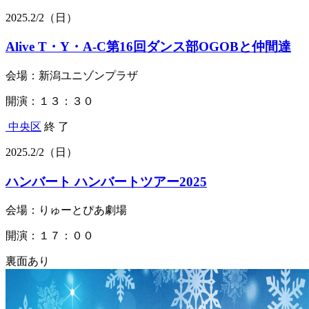
2025.
2/2
（日）
Alive T・Y・A-C第16回ダンス部OGOBと仲間達
会場：新潟ユニゾンプラザ
開演：１３：３０
中央区
終 了
2025.
2/2
（日）
ハンバート ハンバートツアー2025
会場：りゅーとぴあ劇場
開演：１７：００
裏面あり