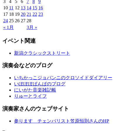
3
4
5
6
7
8
9
10
11
12
13
14
15
16
17
18
19
20
21
22
23
24
25
26
27
28
« 1月
3月 »
イベント関連
新潟クラシックストリート
演奏会などのブログ
いちかっこジョバンニのクロソイドダイアリー
いぽぽぽぱんぱのブログ
にいがた音楽雑記帳
りゅーとライフ
演奏家さんのウェブサイト
参ります チェンバリスト笠原恒則さんのHP