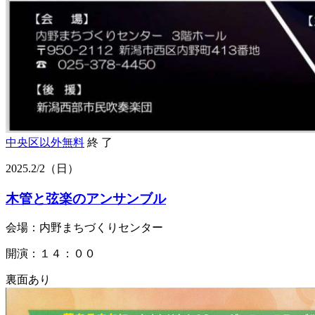
中央区以外
無料
終 了
2025.
2/2
（日）
木管と弦楽のアンサンブル
会場：内野まちづくりセンター
開演：１４：００
裏面あり