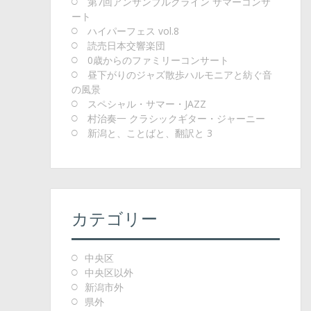
第7回アンサンブルクライン サマーコンサ
ート
ハイパーフェス vol.8
読売日本交響楽団
0歳からのファミリーコンサート
昼下がりのジャズ散歩ハルモニアと紡ぐ音
の風景
スペシャル・サマー・JAZZ
村治奏一 クラシックギター・ジャーニー
新潟と、ことばと、翻訳と 3
カテゴリー
中央区
中央区以外
新潟市外
県外