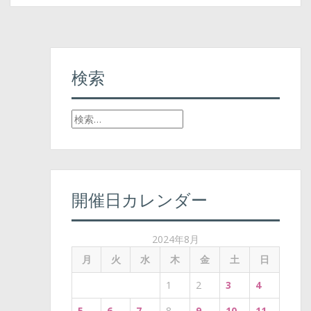
検索
検
索
:
開催日カレンダー
2024年8月
月
火
水
木
金
土
日
1
2
3
4
5
6
7
8
9
10
11