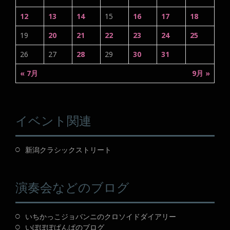
12
13
14
15
16
17
18
19
20
21
22
23
24
25
26
27
28
29
30
31
« 7月
9月 »
イベント関連
新潟クラシックストリート
演奏会などのブログ
いちかっこジョバンニのクロソイドダイアリー
いぽぽぽぱんぱのブログ