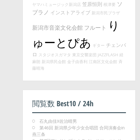
ソ
笠原恒則
ヤマハミュージック新潟店
根津要
プラノ
インストアライブ
新潟市民プラザ
り
新潟市音楽文化会館
フルート
ゅーとぴあ
チェンバ
ギター
ロ
スタジオスガマタ
東京交響楽団
JAZZFLASH
経
麻朗
新潟県民会館
金子由香利
江南区文化会館
斉
藤晴海
閲覧数 Best10 / 24h
石丸由佳X佐治晴男
第46回 新潟県少年少女合唱団 合同演奏会in
燕三条