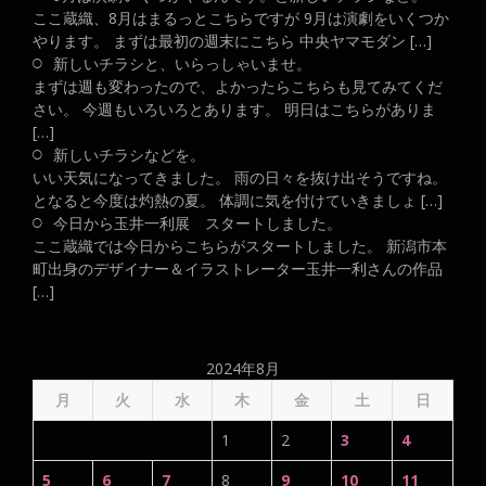
ここ蔵織、8月はまるっとこちらですが 9月は演劇をいくつか
やります。 まずは最初の週末にこちら 中央ヤマモダン […]
新しいチラシと、いらっしゃいませ。
まずは週も変わったので、よかったらこちらも見てみてくだ
さい。 今週もいろいろとあります。 明日はこちらがありま
[…]
新しいチラシなどを。
いい天気になってきました。 雨の日々を抜け出そうですね。
となると今度は灼熱の夏。 体調に気を付けていきましょ […]
今日から玉井一利展 スタートしました。
ここ蔵織では今日からこちらがスタートしました。 新潟市本
町出身のデザイナー＆イラストレーター玉井一利さんの作品
[…]
2024年8月
月
火
水
木
金
土
日
1
2
3
4
5
6
7
8
9
10
11