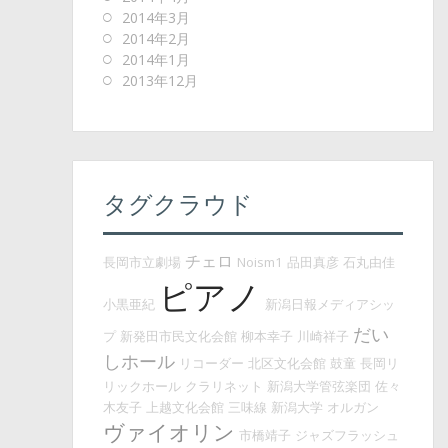
2014年3月
2014年2月
2014年1月
2013年12月
タグクラウド
チェロ
長岡市立劇場
Noism1
品田真彦
石丸由佳
ピアノ
小黒亜紀
新潟日報メディアシッ
だい
プ
新発田市民文化会館
柳本幸子
川崎祥子
しホール
リコーダー
北区文化会館
鼓童
長岡リ
リックホール
クラリネット
新潟大学管弦楽団
佐々
木友子
上越文化会館
三味線
新潟大学
オルガン
ヴァイオリン
市橋靖子
ジャズフラッシュ