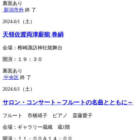
裏面あり
新潟市外
終 了
2024.
6/1
（土）
天領佐渡両津薪能 巻絹
会場：椎崎諏訪神社能舞台
開演：１９：３０
裏面あり
中央区
終 了
2024.
6/1
（土）
サロン・コンサート～フルートの名曲とともに～
フルート 市橋靖子 ピアノ 斎藤愛子
会場：ギャラリー蔵織 蔵1階
開演：１１：００＆１４：００