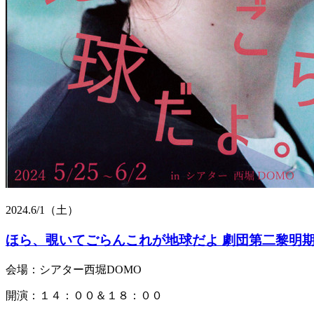
2024.
6/1
（土）
ほら、覗いてごらんこれが地球だよ 劇団第二黎明
会場：シアター西堀DOMO
開演：１４：００＆１８：００