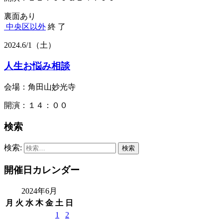
裏面あり
中央区以外
終 了
2024.
6/1
（土）
人生お悩み相談
会場：角田山妙光寺
開演：１４：００
検索
検索:
開催日カレンダー
2024年6月
月
火
水
木
金
土
日
1
2