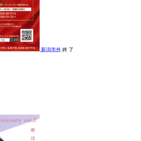
新潟市外
終 了