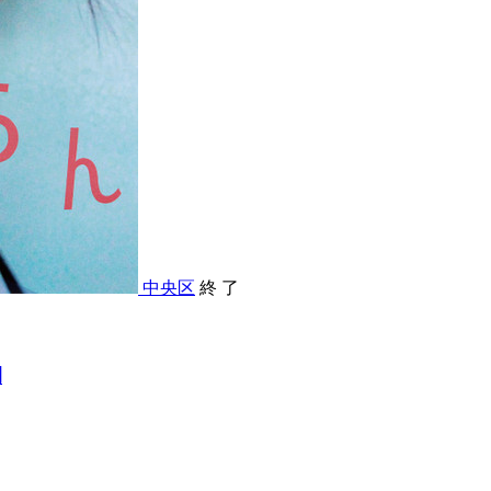
中央区
終 了
期