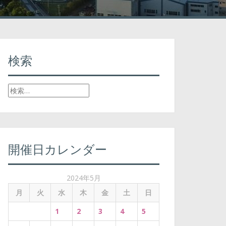
検索
検
索
:
開催日カレンダー
2024年5月
月
火
水
木
金
土
日
1
2
3
4
5