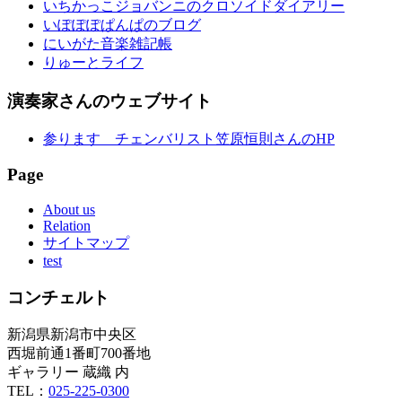
いちかっこジョバンニのクロソイドダイアリー
いぽぽぽぱんぱのブログ
にいがた音楽雑記帳
りゅーとライフ
演奏家さんのウェブサイト
参ります チェンバリスト笠原恒則さんのHP
Page
About us
Relation
サイトマップ
test
コンチェルト
新潟県新潟市中央区
西堀前通1番町700番地
ギャラリー 蔵織 内
TEL：
025-225-0300