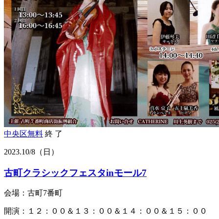
中央区
無料
終 了
2023.
10/8
（日）
古町クラシックフェスタinモール7
会場：古町7番町
開演：１２：００＆１３：００＆１４：００＆１５：００