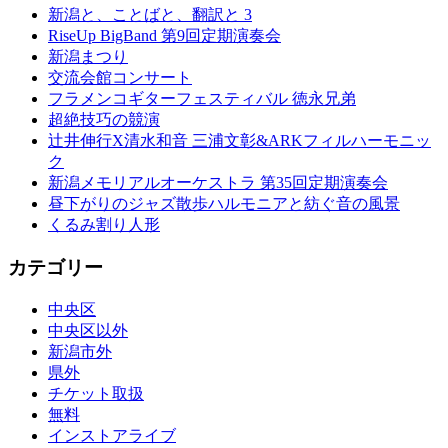
新潟と、ことばと、翻訳と 3
RiseUp BigBand 第9回定期演奏会
新潟まつり
交流会館コンサート
フラメンコギターフェスティバル 徳永兄弟
超絶技巧の競演
辻井伸行X清水和音 三浦文彰&ARKフィルハーモニッ
ク
新潟メモリアルオーケストラ 第35回定期演奏会
昼下がりのジャズ散歩ハルモニアと紡ぐ音の風景
くるみ割り人形
カテゴリー
中央区
中央区以外
新潟市外
県外
チケット取扱
無料
インストアライブ