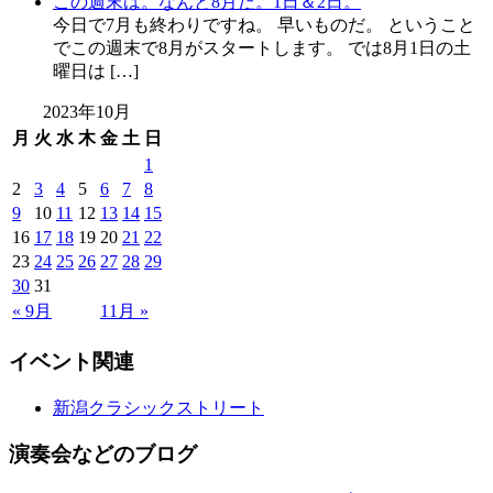
この週末は。なんと8月だ。1日＆2日。
今日で7月も終わりですね。 早いものだ。 ということ
でこの週末で8月がスタートします。 では8月1日の土
曜日は […]
2023年10月
月
火
水
木
金
土
日
1
2
3
4
5
6
7
8
9
10
11
12
13
14
15
16
17
18
19
20
21
22
23
24
25
26
27
28
29
30
31
« 9月
11月 »
イベント関連
新潟クラシックストリート
演奏会などのブログ