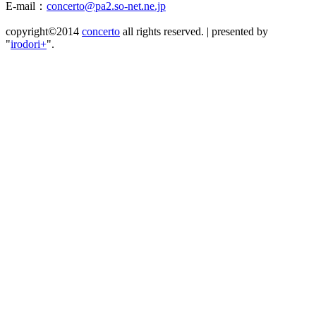
E-mail：
concerto@pa2.so-net.ne.jp
copyright©2014
concerto
all rights reserved.
|
presented by
"
irodori+
".