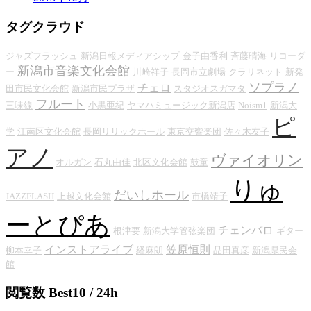
タグクラウド
ジャズフラッシュ
新潟日報メディアシップ
金子由香利
斉藤晴海
リコーダ
新潟市音楽文化会館
ー
川崎祥子
長岡市立劇場
クラリネット
新発
ソプラノ
チェロ
田市民文化会館
新潟市民プラザ
スタジオスガマタ
フルート
三味線
小黒亜紀
ヤマハミュージック新潟店
Noism1
新潟大
ピ
学
江南区文化会館
長岡リリックホール
東京交響楽団
佐々木友子
アノ
ヴァイオリン
オルガン
石丸由佳
北区文化会館
鼓童
りゅ
だいしホール
JAZZFLASH
上越文化会館
市橋靖子
ーとぴあ
チェンバロ
根津要
新潟大学管弦楽団
ギター
インストアライブ
笠原恒則
柳本幸子
経麻朗
品田真彦
新潟県民会
館
閲覧数 Best10 / 24h