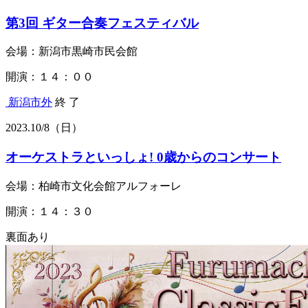
第3回 ギター合奏フェスティバル
会場：新潟市黒崎市民会館
開演：１４：００
新潟市外
終 了
2023.
10/8
（日）
オーケストラといっしょ! 0歳からのコンサート
会場：柏崎市文化会館アルフォーレ
開演：１４：３０
裏面あり