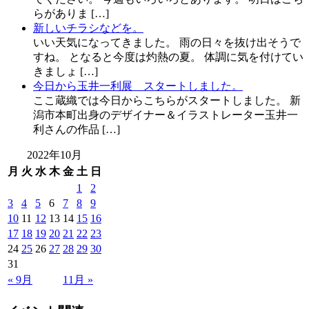
らがありま […]
新しいチラシなどを。
いい天気になってきました。 雨の日々を抜け出そうで
すね。 となると今度は灼熱の夏。 体調に気を付けてい
きましょ […]
今日から玉井一利展 スタートしました。
ここ蔵織では今日からこちらがスタートしました。 新
潟市本町出身のデザイナー＆イラストレーター玉井一
利さんの作品 […]
2022年10月
月
火
水
木
金
土
日
1
2
3
4
5
6
7
8
9
10
11
12
13
14
15
16
17
18
19
20
21
22
23
24
25
26
27
28
29
30
31
« 9月
11月 »