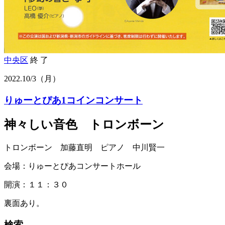
中央区
終 了
2022.
10/3
（月）
りゅーとぴあ1コインコンサート
神々しい音色 トロンボーン
トロンボーン 加藤直明 ピアノ 中川賢一
会場：りゅーとぴあコンサートホール
開演：１１：３０
裏面あり。
検索