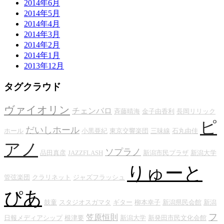
2014年6月
2014年5月
2014年4月
2014年3月
2014年2月
2014年1月
2013年12月
タグクラウド
ヴァイオリン
チェンバロ
斉藤晴海
金子由香利
長岡リリック
ピ
だいしホール
ホール
小黒亜紀
東京交響楽団
三味線
石丸由佳
アノ
ソプラノ
品田真彦
JAZZFLASH
新潟市民プラザ
新潟大学
りゅーと
管弦楽団
クラリネット
ジャズフラッシュ
ぴあ
鼓童
スタジオスガマタ
ギター
柳本幸子
新潟県民会館
新潟
フ
笠原恒則
日報メディアシップ
根津要
新潟大学
新発田市民文化会館