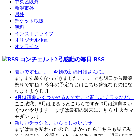
中央区以外
新潟市外
県外
チケット取扱
無料
インストアライブ
オリジナル企画
オンライン
コンチェルト2号感動の毎日 RSS
暑いですね。。。今朝の新潟日報さんに。
ますます暑くなってきました。。。 でも明日から新潟
祭りですね！ 今年の予定などはこちら盛況なものにな
りますよう […]
9月は演劇いくつかやるんです。と新しいチラシなど。
ここ蔵織、8月はまるっとこちらですが 9月は演劇をい
くつかやります。 まずは最初の週末にこちら 中央ヤマ
モダン […]
新しいチラシと、いらっしゃいませ。
まずは週も変わったので、よかったらこちらも見てみ
てください。 今週もいろいろとあります。 明日はこち