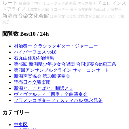
ルート
チェロ
インス
経麻朗
ヤマハミュージック新潟店
佐々木友子
トアライブ
上越文化会館
リコーダー
長岡市立劇場
Noism1
川崎祥子
新潟市音楽文化会館
江南区文化会館
北区文化会館
オルガン
市橋
靖子
閲覧数 Best10 / 24h
村治奏一 クラシックギター・ジャーニー
ハイパーフェス vol.8
石丸由佳X佐治晴男
第46回 新潟県少年少女合唱団 合同演奏会in燕三条
第7回アンサンブルクライン サマーコンサート
新潟声楽協会 第30回演奏会
読売日本交響楽団
新潟と、ことばと、翻訳と 3
ヴィヴァルディ「四季」全曲演奏会
フラメンコギターフェスティバル 徳永兄弟
カテゴリー
中央区