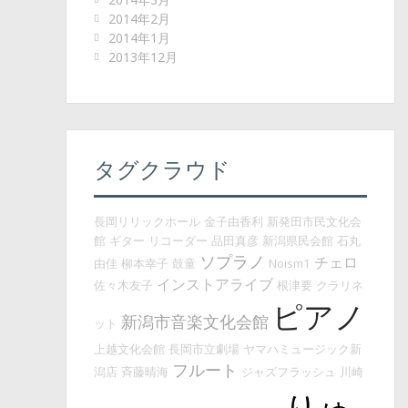
2014年2月
2014年1月
2013年12月
タグクラウド
長岡リリックホール
金子由香利
新発田市民文化会
館
ギター
リコーダー
品田真彦
新潟県民会館
石丸
ソプラノ
チェロ
由佳
柳本幸子
鼓童
Noism1
インストアライブ
佐々木友子
根津要
クラリネ
ピアノ
新潟市音楽文化会館
ット
上越文化会館
長岡市立劇場
ヤマハミュージック新
フルート
潟店
斉藤晴海
ジャズフラッシュ
川崎
りゅ