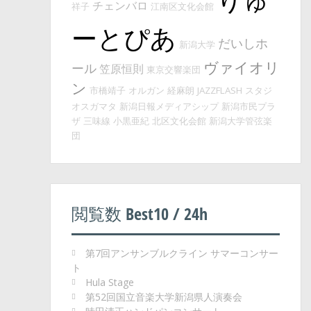
チェンバロ
祥子
江南区文化会館
ーとぴあ
だいしホ
新潟大学
ヴァイオリ
ール
笠原恒則
東京交響楽団
ン
市橋靖子
オルガン
経麻朗
JAZZFLASH
スタジ
オスガマタ
新潟日報メディアシップ
新潟市民プラ
ザ
三味線
小黒亜紀
北区文化会館
新潟大学管弦楽
団
閲覧数 Best10 / 24h
第7回アンサンブルクライン サマーコンサー
ト
Hula Stage
第52回国立音楽大学新潟県人演奏会