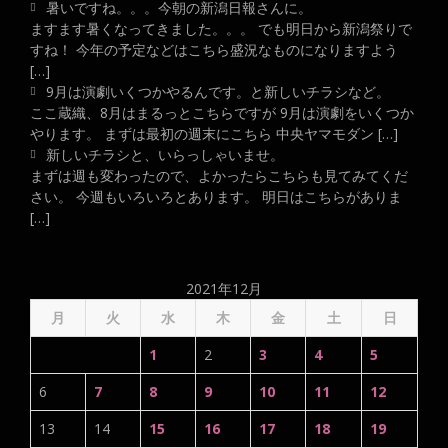
暑いですね。。。今朝の新潟日報さんに。
ますます暑くなってきました。。。 でも明日から新潟祭りで
すね！ 今年の予定などはこちら盛況なものになりますよう
[…]
9月は演劇いくつかやるんです。と新しいチラシなど。
ここ蔵織、8月はまるっとこちらですが 9月は演劇をいくつか
やります。 まずは最初の週末にこちら 中央ヤマモダン […]
新しいチラシと、いらっしゃいませ。
まずは週も変わったので、よかったらこちらも見てみてくだ
さい。 今週もいろいろとあります。 明日はこちらがありま
[…]
2021年12月
月
火
水
木
金
土
日
1
2
3
4
5
6
7
8
9
10
11
12
13
14
15
16
17
18
19