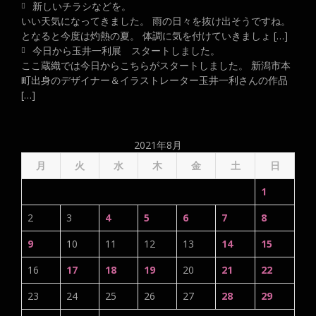
新しいチラシなどを。
いい天気になってきました。 雨の日々を抜け出そうですね。
となると今度は灼熱の夏。 体調に気を付けていきましょ […]
今日から玉井一利展 スタートしました。
ここ蔵織では今日からこちらがスタートしました。 新潟市本
町出身のデザイナー＆イラストレーター玉井一利さんの作品
[…]
2021年8月
月
火
水
木
金
土
日
1
2
3
4
5
6
7
8
9
10
11
12
13
14
15
16
17
18
19
20
21
22
23
24
25
26
27
28
29