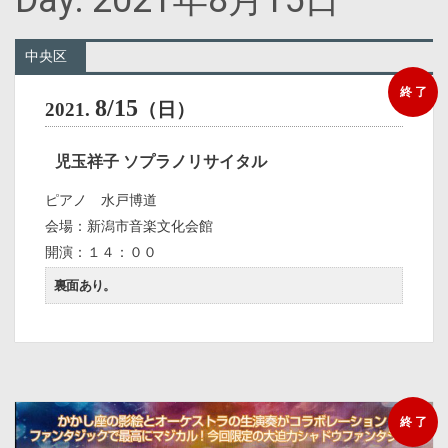
Day:
2021年8月15日
中央区
終 了
8/15
2021.
（日）
児玉祥子 ソプラノリサイタル
ピアノ 水戸博道
会場：新潟市音楽文化会館
開演：１４：００
裏面あり。
終 了