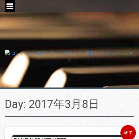
S
k
i
p
t
o
c
o
n
t
e
n
t
Day:
2017年3月8日
終 了