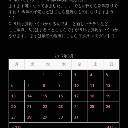
ますます暑くなってきました。。。 でも明日から新潟祭りで
すね！ 今年の予定などはこちら盛況なものになりますよう
[…]
9月は演劇いくつかやるんです。と新しいチラシなど。
ここ蔵織、8月はまるっとこちらですが 9月は演劇をいくつか
やります。 まずは最初の週末にこちら 中央ヤマモダン […]
2017年3月
月
火
水
木
金
土
日
1
2
3
4
5
6
7
8
9
10
11
12
13
14
15
16
17
18
19
20
21
22
23
24
25
26
27
28
29
30
31
« 2月
4月 »