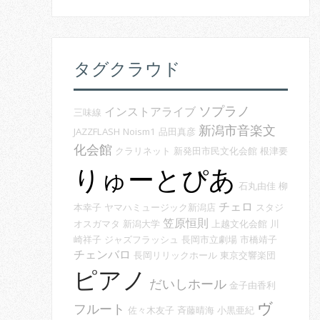
タグクラウド
ソプラノ
インストアライブ
三味線
新潟市音楽文
JAZZFLASH
Noism1
品田真彦
化会館
クラリネット
新発田市民文化会館
根津要
りゅーとぴあ
石丸由佳
柳
チェロ
本幸子
ヤマハミュージック新潟店
スタジ
笠原恒則
オスガマタ
新潟大学
上越文化会館
川
崎祥子
ジャズフラッシュ
長岡市立劇場
市橋靖子
チェンバロ
長岡リリックホール
東京交響楽団
ピアノ
だいしホール
金子由香利
ヴ
フルート
佐々木友子
斉藤晴海
小黒亜紀