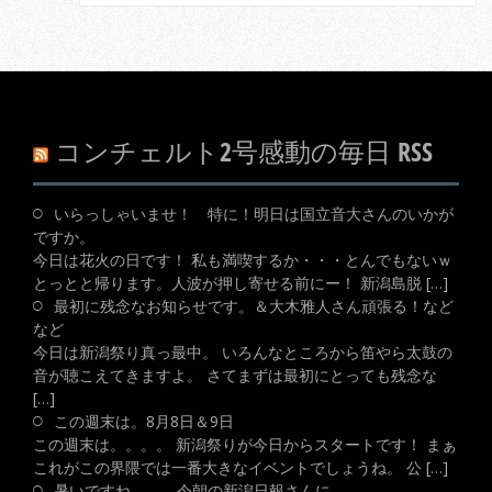
コンチェルト2号感動の毎日 RSS
いらっしゃいませ！ 特に！明日は国立音大さんのいかが
ですか。
今日は花火の日です！ 私も満喫するか・・・とんでもないｗ
とっとと帰ります。人波が押し寄せる前にー！ 新潟島脱 […]
最初に残念なお知らせです。＆大木雅人さん頑張る！など
など
今日は新潟祭り真っ最中。 いろんなところから笛やら太鼓の
音が聴こえてきますよ。 さてまずは最初にとっても残念な
[…]
この週末は。8月8日＆9日
この週末は。。。。 新潟祭りが今日からスタートです！ まぁ
これがこの界隈では一番大きなイベントでしょうね。 公 […]
暑いですね。。。今朝の新潟日報さんに。