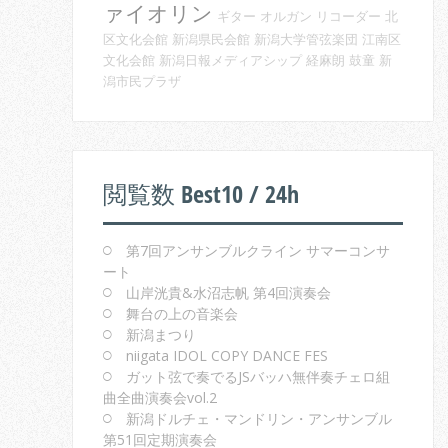
ァイオリン
ギター
オルガン
リコーダー
北
区文化会館
新潟県民会館
新潟大学管弦楽団
江南区
文化会館
新潟日報メディアシップ
経麻朗
鼓童
新
潟市民プラザ
閲覧数 Best10 / 24h
第7回アンサンブルクライン サマーコンサ
ート
山岸洸貴&水沼志帆 第4回演奏会
舞台の上の音楽会
新潟まつり
niigata IDOL COPY DANCE FES
ガット弦で奏でるJSバッハ無伴奏チェロ組
曲全曲演奏会vol.2
新潟ドルチェ・マンドリン・アンサンブル
第51回定期演奏会