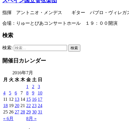
スペイン国立管弦楽団
指揮 アントニオ・メンデス ギター パブロ・ヴィレガ
会場：りゅーとぴあコンサートホール １９：００開演
検索
検索:
開催日カレンダー
2016年7月
月
火
水
木
金
土
日
1
2
3
4
5
6
7
8
9
10
11
12
13
14
15
16
17
18
19
20
21
22
23
24
25
26
27
28
29
30
31
« 6月
8月 »