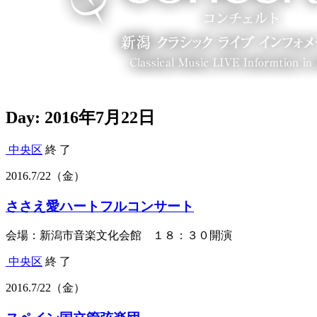
Day:
2016年7月22日
中央区
終 了
2016.
7/22
（金）
ささえ愛ハートフルコンサート
会場：新潟市音楽文化会館 １８：３０開演
中央区
終 了
2016.
7/22
（金）