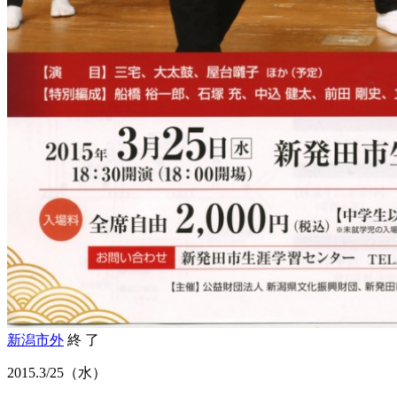
新潟市外
終 了
2015.
3/25
（水）