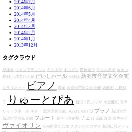
2014年7月
2014年6月
2014年5月
2014年4月
2014年3月
2014年2月
2014年1月
2013年12月
タグクラウド
根津要
ジャズフラッシュ
石丸由佳
オルガン
市橋靖子
佐々木友子
金子由
だいしホール
新潟市音楽文化会館
香利
上越文化会館
三味線
ピアノ
クラリネット
鼓童
新発田市民文化会館
経麻朗
川崎祥
りゅーとぴあ
子
新潟市民プラザ
小黒亜紀
長岡
ソプラノ
リリックホール
ギター
北区文化会館
JAZZFLASH
新潟大学
フルート
チェロ
新潟大学管弦楽団
長岡市立劇場
品田真彦
柳本幸子
ヴァイオリン
江南区文化会館
スタジオスガマタ
新潟日報メディ