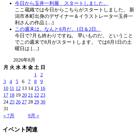
今日から玉井一利展 スタートしました。
ここ蔵織では今日からこちらがスタートしました。 新
潟市本町出身のデザイナー＆イラストレーター玉井一
利さんの作品 […]
この週末は。なんと8月だ。1日＆2日。
今日で7月も終わりですね。 早いものだ。 ということ
でこの週末で8月がスタートします。 では8月1日の土
曜日は […]
2026年8月
月
火
水
木
金
土
日
1
2
3
4
5
6
7
8
9
10
11
12
13
14
15
16
17
18
19
20
21
22
23
24
25
26
27
28
29
30
31
« 7月
9月 »
イベント関連