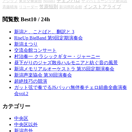
チェンバロ
アシップ
東京交響楽団
Noism1
ヤマハミュージック新潟店
笠原恒則
インストアライブ
斉藤晴海
リコーダー
新潟県民会館
閲覧数 Best10 / 24h
新潟と、ことばと、翻訳と 3
RiseUp BigBand 第9回定期演奏会
新潟まつり
交流会館コンサート
村治奏一 クラシックギター・ジャーニー
昼下がりのジャズ散歩ハルモニアと紡ぐ音の風景
新潟メモリアルオーケストラ 第35回定期演奏会
新潟声楽協会 第30回演奏会
超絶技巧の競演
ガット弦で奏でるJSバッハ無伴奏チェロ組曲全曲演奏
会vol.2
カテゴリー
中央区
中央区以外
新潟市外