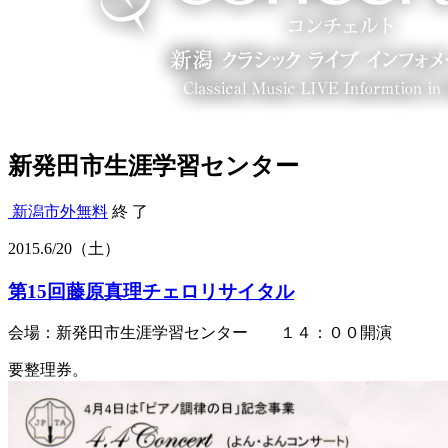
新発田市生涯学習センター
新潟市外
無料
終 了
2015.
6/20
（土）
第15回藤原真理チェロリサイタル
会場：新発田市生涯学習センター １４：００開演
要整理券。