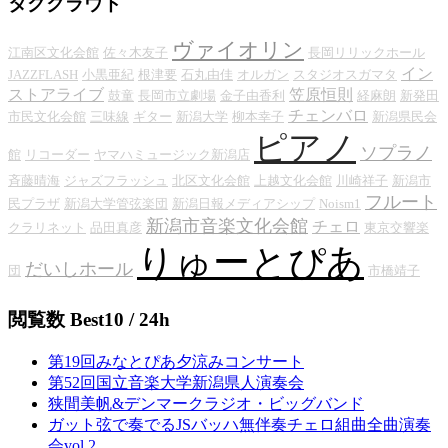
タグクラウド
ヴァイオリン
江南区文化会館
佐々木友子
長岡リリックホール
イン
JAZZFLASH
小黒亜紀
根津要
石丸由佳
オルガン
スタジオスガマタ
ストアライブ
笠原恒則
鼓童
長岡市立劇場
金子由香利
経麻朗
新発田
チェンバロ
市民文化会館
三味線
ギター
新潟大学
柳本幸子
新潟県民会
ピアノ
ソプラノ
館
リコーダー
ヤマハミュージック新潟店
斉藤晴海
ジャズフラッシュ
北区文化会館
上越文化会館
川崎祥子
新潟市
フルート
民プラザ
新潟大学管弦楽団
新潟日報メディアシップ
Noism1
新潟市音楽文化会館
チェロ
クラリネット
品田真彦
東京交響楽
りゅーとぴあ
だいしホール
団
市橋靖子
閲覧数 Best10 / 24h
第19回みなとぴあ夕涼みコンサート
第52回国立音楽大学新潟県人演奏会
狭間美帆&デンマークラジオ・ビッグバンド
ガット弦で奏でるJSバッハ無伴奏チェロ組曲全曲演奏
会vol.2