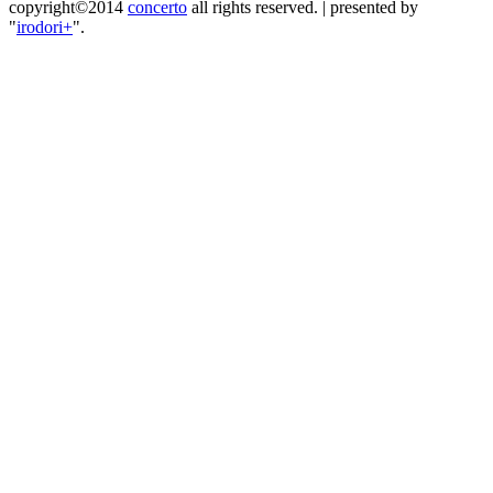
copyright©2014
concerto
all rights reserved.
|
presented by
"
irodori+
".