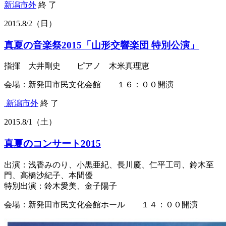
新潟市外
終 了
2015.
8/2
（日）
真夏の音楽祭2015「山形交響楽団 特別公演」
指揮 大井剛史 ピアノ 木米真理恵
会場：新発田市民文化会館 １６：００開演
新潟市外
終 了
2015.
8/1
（土）
真夏のコンサート2015
出演：浅香みのり、小黒亜紀、長川慶、仁平工司、鈴木至
門、高橋沙紀子、本間優
特別出演：鈴木愛美、金子陽子
会場：新発田市民文化会館ホール １４：００開演