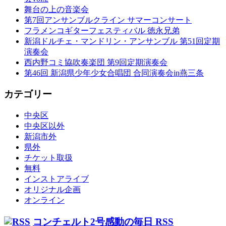
舞台の上の音楽会
第7回アンサンブルクライン サマーコンサート
フラメンコギターフェスティバル 徳永兄弟
新潟ドルチェ・マンドリン・アンサンブル 第51回定期
演奏会
西内野コミ協吹奏楽団 第9回定期演奏会
第46回 新潟県少年少女合唱団 合同演奏会in燕三条
カテゴリー
中央区
中央区以外
新潟市外
県外
チケット取扱
無料
インストアライブ
オリジナル企画
オンライン
コンチェルト2号感動の毎日 RSS