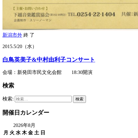
新潟市外
終 了
2015.
5/20
（水）
白鳥英美子&中村由利子コンサート
会場：新発田市民文化会館 18:30開演
検索
検索:
開催日カレンダー
2026年8月
月
火
水
木
金
土
日