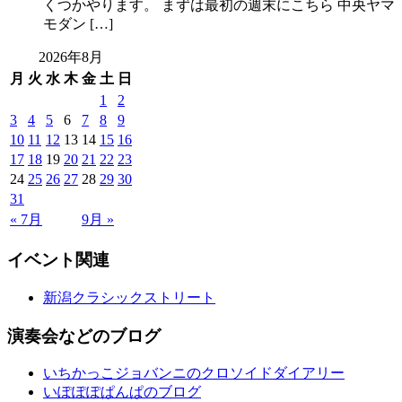
くつかやります。 まずは最初の週末にこちら 中央ヤマ
モダン […]
2026年8月
月
火
水
木
金
土
日
1
2
3
4
5
6
7
8
9
10
11
12
13
14
15
16
17
18
19
20
21
22
23
24
25
26
27
28
29
30
31
« 7月
9月 »
イベント関連
新潟クラシックストリート
演奏会などのブログ
いちかっこジョバンニのクロソイドダイアリー
いぽぽぽぱんぱのブログ