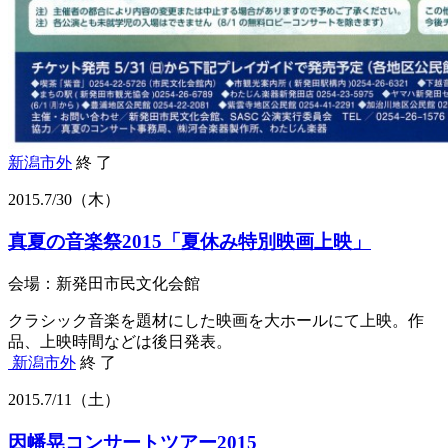
新潟市外
終 了
2015.
7/30
（木）
真夏の音楽祭2015「夏休み特別映画上映」
会場：新発田市民文化会館
クラシック音楽を題材にした映画を大ホールにて上映。作
品、上映時間などは後日発表。
新潟市外
終 了
2015.
7/11
（土）
因幡晃コンサートツアー2015