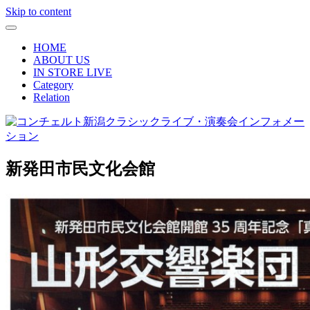
Skip to content
HOME
ABOUT US
IN STORE LIVE
Category
Relation
新発田市民文化会館