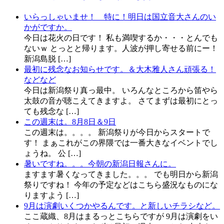
いらっしゃいませ！ 特に！明日は国立音大さんのい
かがですか。
今日は花火の日です！ 私も満喫するか・・・とんでも
ないｗ とっとと帰ります。人波が押し寄せる前にー！
新潟島脱 […]
最初に残念なお知らせです。＆大木雅人さん頑張る！
などなど
今日は新潟祭り真っ最中。 いろんなところから笛やら
太鼓の音が聴こえてきますよ。 さてまずは最初にとっ
ても残念な […]
この週末は。8月8日＆9日
この週末は。。。。 新潟祭りが今日からスタートで
す！ まぁこれがこの界隈では一番大きなイベントでし
ょうね。 公 […]
暑いですね。。。今朝の新潟日報さんに。
ますます暑くなってきました。。。 でも明日から新潟
祭りですね！ 今年の予定などはこちら盛況なものにな
りますよう […]
9月は演劇いくつかやるんです。と新しいチラシなど。
ここ蔵織、8月はまるっとこちらですが 9月は演劇をい