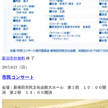
新潟市外
無料
終 了
2015.
6/21
（日）
市民コンサート
会場：新発田市民文化会館大ホール 第１部 １０：００開
演 第２部 １３：００開演