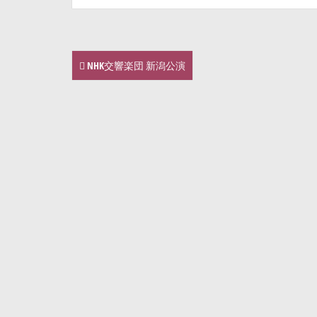
NHK交響楽団 新潟公演
P
o
s
t
n
a
v
i
g