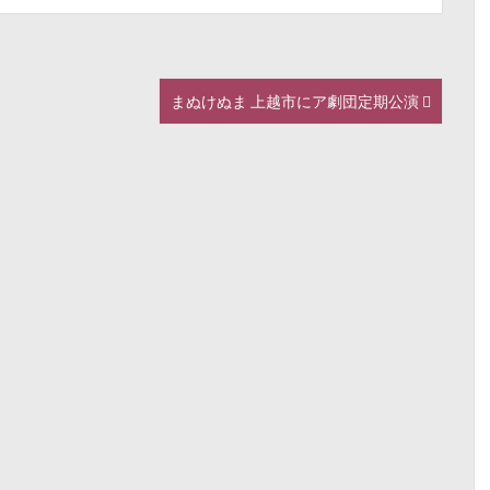
まぬけぬま 上越市にア劇団定期公演