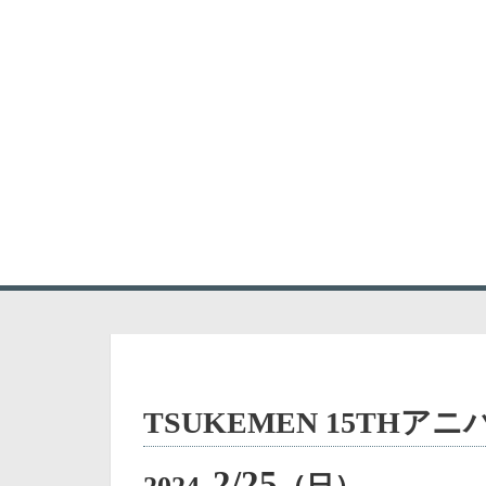
S
HOME
A
k
i
p
t
o
c
o
n
t
e
n
t
TSUKEMEN 15TH
2/25
2024.
（日）