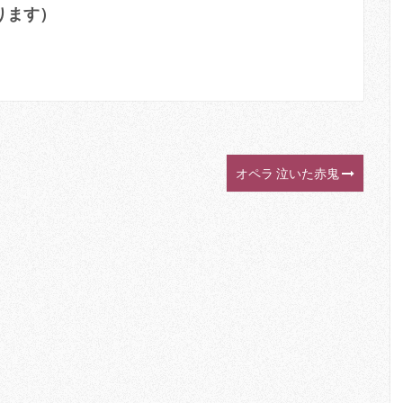
ります）
オペラ 泣いた赤鬼