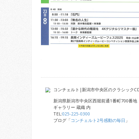
コンチェルト|新潟市中央区のクラシックC
新潟県新潟市中央区西堀前通1番町700番地
ギャラリー 蔵織 内
TEL:
025-225-0300
ブログ「
コンチェルト2号感動の毎日
」