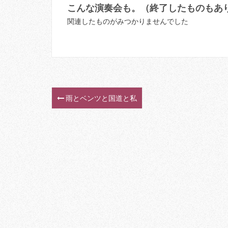
こんな演奏会も。（終了したものもあ
関連したものがみつかりませんでした
雨とベンツと国道と私
P
o
s
t
n
a
v