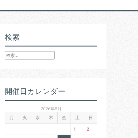
検索
検
索
:
開催日カレンダー
2026年8月
月
火
水
木
金
土
日
1
2