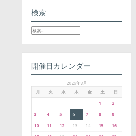
t
検索
n
検
a
索
v
:
i
開催日カレンダー
g
a
2026年8月
t
月
火
水
木
金
土
日
i
1
2
o
3
4
5
6
7
8
9
n
10
11
12
13
14
15
16