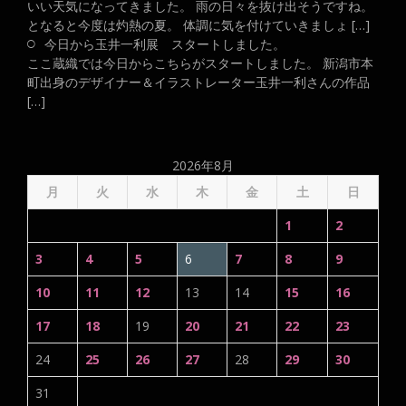
いい天気になってきました。 雨の日々を抜け出そうですね。
となると今度は灼熱の夏。 体調に気を付けていきましょ […]
今日から玉井一利展 スタートしました。
ここ蔵織では今日からこちらがスタートしました。 新潟市本
町出身のデザイナー＆イラストレーター玉井一利さんの作品
[…]
2026年8月
月
火
水
木
金
土
日
1
2
3
4
5
6
7
8
9
10
11
12
13
14
15
16
17
18
19
20
21
22
23
24
25
26
27
28
29
30
31