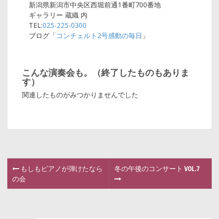
新潟県新潟市中央区西堀前通1番町700番地
ギャラリー 蔵織 内
TEL:
025-225-0300
ブログ「
コンチェルト2号感動の毎日
」
こんな演奏会も。（終了したものもありま
す）
関連したものがみつかりませんでした
もしもピアノが弾けたなら
冬の午後のコンサート VOL.7
P
の会
o
s