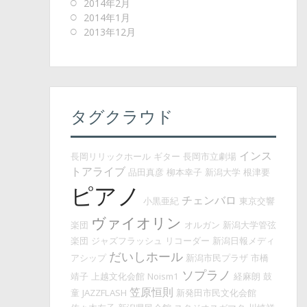
2014年2月
2014年1月
2013年12月
タグクラウド
インス
長岡リリックホール
ギター
長岡市立劇場
トアライブ
品田真彦
柳本幸子
新潟大学
根津要
ピアノ
チェンバロ
小黒亜紀
東京交響
ヴァイオリン
楽団
オルガン
新潟大学管弦
楽団
ジャズフラッシュ
リコーダー
新潟日報メディ
だいしホール
アシップ
新潟市民プラザ
市橋
ソプラノ
靖子
上越文化会館
Noism1
経麻朗
鼓
笠原恒則
童
JAZZFLASH
新発田市民文化会館