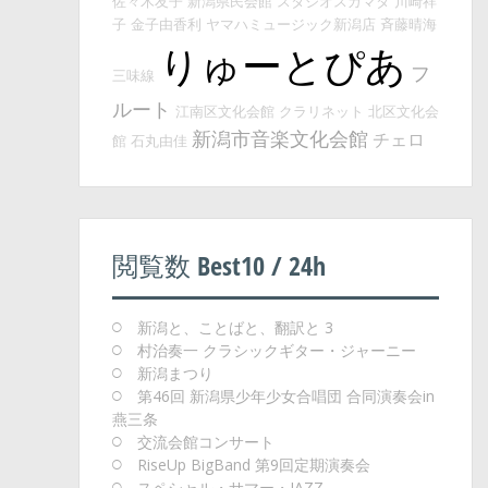
佐々木友子
新潟県民会館
スタジオスガマタ
川崎祥
子
金子由香利
ヤマハミュージック新潟店
斉藤晴海
りゅーとぴあ
フ
三味線
ルート
江南区文化会館
クラリネット
北区文化会
新潟市音楽文化会館
チェロ
館
石丸由佳
閲覧数 Best10 / 24h
新潟と、ことばと、翻訳と 3
村治奏一 クラシックギター・ジャーニー
新潟まつり
第46回 新潟県少年少女合唱団 合同演奏会in
燕三条
交流会館コンサート
RiseUp BigBand 第9回定期演奏会
スペシャル・サマー・JAZZ