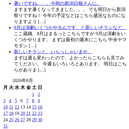
暑いですね。。。今朝の新潟日報さんに。
ますます暑くなってきました。。。 でも明日から新潟
祭りですね！ 今年の予定などはこちら盛況なものにな
りますよう […]
9月は演劇いくつかやるんです。と新しいチラシなど。
ここ蔵織、8月はまるっとこちらですが 9月は演劇をい
くつかやります。 まずは最初の週末にこちら 中央ヤマ
モダン […]
新しいチラシと、いらっしゃいませ。
まずは週も変わったので、よかったらこちらも見てみ
てください。 今週もいろいろとあります。 明日はこち
らがありま […]
2026年8月
月
火
水
木
金
土
日
1
2
3
4
5
6
7
8
9
10
11
12
13
14
15
16
17
18
19
20
21
22
23
24
25
26
27
28
29
30
31