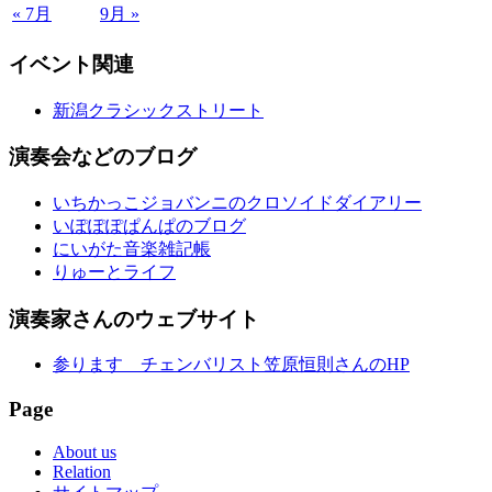
« 7月
9月 »
イベント関連
新潟クラシックストリート
演奏会などのブログ
いちかっこジョバンニのクロソイドダイアリー
いぽぽぽぱんぱのブログ
にいがた音楽雑記帳
りゅーとライフ
演奏家さんのウェブサイト
参ります チェンバリスト笠原恒則さんのHP
Page
About us
Relation