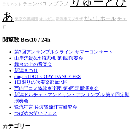
りゅーとぴ
ソプラノ
チェンバロ
ラリネット
あ
だいしホール
チェ
東京交響楽団
オルガン
新潟市民プラザ
ロ
閲覧数 Best10 / 24h
第7回アンサンブルクライン サマーコンサート
山岸洸貴&水沼志帆 第4回演奏会
舞台の上の音楽会
新潟まつり
niigata IDOL COPY DANCE FES
1日限りの吹奏楽部in北区
西内野コミ協吹奏楽団 第9回定期演奏会
新潟ドルチェ・マンドリン・アンサンブル 第51回定期
演奏会
鷺流狂言 佐渡鷺流狂言研究会
つばめお笑いフェス
カテゴリー