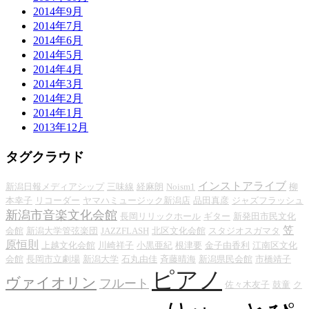
2014年9月
2014年7月
2014年6月
2014年5月
2014年4月
2014年3月
2014年2月
2014年1月
2013年12月
タグクラウド
インストアライブ
新潟日報メディアシップ
三味線
経麻朗
Noism1
柳
本幸子
リコーダー
ヤマハミュージック新潟店
品田真彦
ジャズフラッシュ
新潟市音楽文化会館
長岡リリックホール
ギター
新発田市民文化
笠
会館
新潟大学管弦楽団
JAZZFLASH
北区文化会館
スタジオスガマタ
原恒則
上越文化会館
川崎祥子
小黒亜紀
根津要
金子由香利
江南区文化
会館
長岡市立劇場
新潟大学
石丸由佳
斉藤晴海
新潟県民会館
市橋靖子
ピアノ
ヴァイオリン
フルート
佐々木友子
鼓童
ク