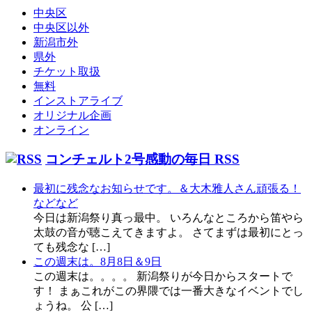
中央区
中央区以外
新潟市外
県外
チケット取扱
無料
インストアライブ
オリジナル企画
オンライン
コンチェルト2号感動の毎日 RSS
最初に残念なお知らせです。＆大木雅人さん頑張る！
などなど
今日は新潟祭り真っ最中。 いろんなところから笛やら
太鼓の音が聴こえてきますよ。 さてまずは最初にとっ
ても残念な […]
この週末は。8月8日＆9日
この週末は。。。。 新潟祭りが今日からスタートで
す！ まぁこれがこの界隈では一番大きなイベントでし
ょうね。 公 […]