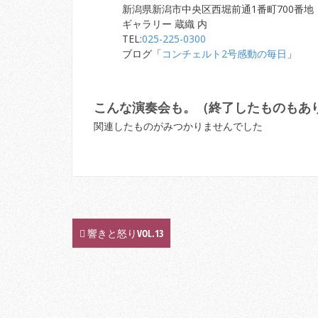
新潟県新潟市中央区西堀前通1番町700番地
ギャラリー 蔵織 内
TEL:
025-225-0300
ブログ「
コンチェルト2号感動の毎日
」
こんな演奏会も。（終了したものもあ
関連したものがみつかりませんでした
響きと怒りVOL.13
P
o
s