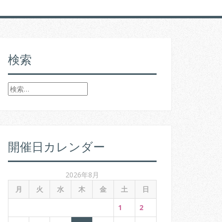
検索
検
索
:
開催日カレンダー
2026年8月
月
火
水
木
金
土
日
1
2