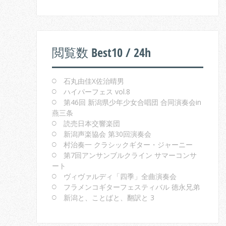
閲覧数 Best10 / 24h
石丸由佳X佐治晴男
ハイパーフェス vol.8
第46回 新潟県少年少女合唱団 合同演奏会in
燕三条
読売日本交響楽団
新潟声楽協会 第30回演奏会
村治奏一 クラシックギター・ジャーニー
第7回アンサンブルクライン サマーコンサ
ート
ヴィヴァルディ「四季」全曲演奏会
フラメンコギターフェスティバル 徳永兄弟
新潟と、ことばと、翻訳と 3