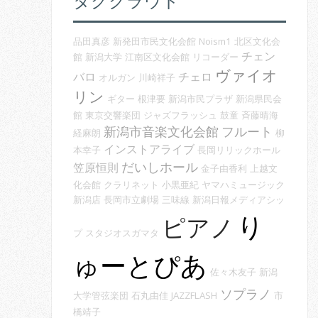
タグクラウド
品田真彦
新発田市民文化会館
Noism1
北区文化会
チェン
館
新潟大学
江南区文化会館
リコーダー
ヴァイオ
バロ
チェロ
オルガン
川崎祥子
リン
ギター
根津要
新潟市民プラザ
新潟県民会
館
東京交響楽団
ジャズフラッシュ
鼓童
斉藤晴海
新潟市音楽文化会館
フルート
経麻朗
柳
インストアライブ
本幸子
長岡リリックホール
だいしホール
笠原恒則
金子由香利
上越文
化会館
クラリネット
小黒亜紀
ヤマハミュージック
新潟店
長岡市立劇場
三味線
新潟日報メディアシッ
り
ピアノ
プ
スタジオスガマタ
ゅーとぴあ
佐々木友子
新潟
ソプラノ
大学管弦楽団
石丸由佳
JAZZFLASH
市
橋靖子