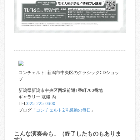
コンチェルト|新潟市中央区のクラシックCDショッ
プ
新潟県新潟市中央区西堀前通1番町700番地
ギャラリー 蔵織 内
TEL:
025-225-0300
ブログ「
コンチェルト2号感動の毎日
」
こんな演奏会も。（終了したものもありま
す）