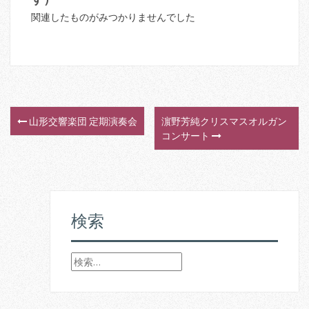
関連したものがみつかりませんでした
山形交響楽団 定期演奏会
濵野芳純クリスマスオルガン
P
コンサート
o
s
t
検索
n
検
a
索
v
: