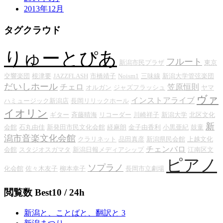
2013年12月
タグクラウド
りゅーとぴあ
フルート
新潟市民プラザ
東京
交響楽団
根津要
JAZZFLASH
市橋靖子
Noism1
三味線
新潟大学管弦楽団
だいしホール
チェロ
笠原恒則
オルガン
ジャズフラッシュ
ヤマ
ヴァ
インストアライブ
ハミュージック新潟店
長岡リリックホール
イオリン
ギター
斉藤晴海
リコーダー
川崎祥子
新潟大学
北区文化
新
会館
石丸由佳
新発田市民文化会館
経麻朗
金子由香利
小黒亜紀
鼓童
潟市音楽文化会館
クラリネット
品田真彦
新潟県民会館
上越文化
チェンバロ
会館
スタジオスガマタ
新潟日報メディアシップ
江南区文
ピアノ
ソプラノ
化会館
佐々木友子
柳本幸子
長岡市立劇場
閲覧数 Best10 / 24h
新潟と、ことばと、翻訳と 3