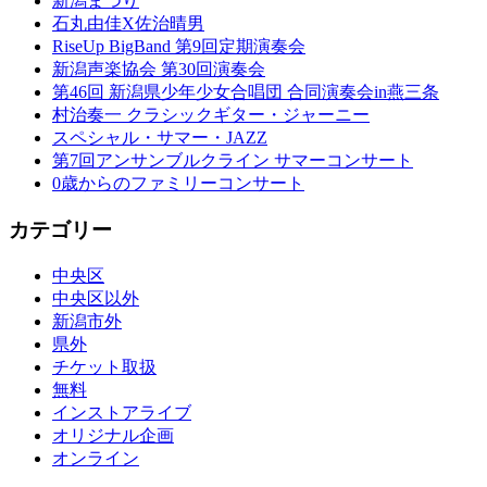
新潟まつり
石丸由佳X佐治晴男
RiseUp BigBand 第9回定期演奏会
新潟声楽協会 第30回演奏会
第46回 新潟県少年少女合唱団 合同演奏会in燕三条
村治奏一 クラシックギター・ジャーニー
スペシャル・サマー・JAZZ
第7回アンサンブルクライン サマーコンサート
0歳からのファミリーコンサート
カテゴリー
中央区
中央区以外
新潟市外
県外
チケット取扱
無料
インストアライブ
オリジナル企画
オンライン