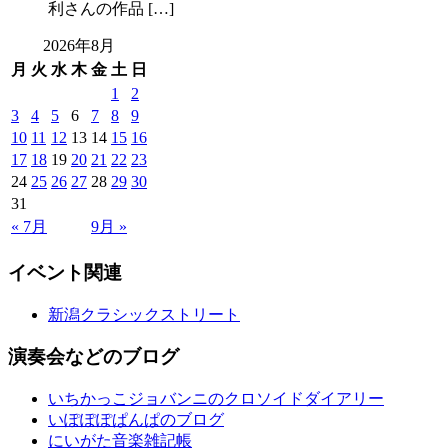
利さんの作品 […]
2026年8月
月
火
水
木
金
土
日
1
2
3
4
5
6
7
8
9
10
11
12
13
14
15
16
17
18
19
20
21
22
23
24
25
26
27
28
29
30
31
« 7月
9月 »
イベント関連
新潟クラシックストリート
演奏会などのブログ
いちかっこジョバンニのクロソイドダイアリー
いぽぽぽぱんぱのブログ
にいがた音楽雑記帳