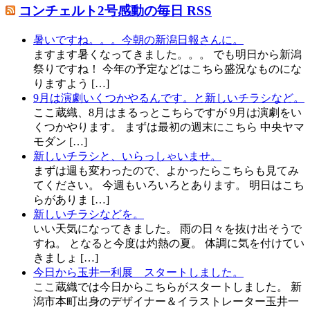
コンチェルト2号感動の毎日 RSS
暑いですね。。。今朝の新潟日報さんに。
ますます暑くなってきました。。。 でも明日から新潟
祭りですね！ 今年の予定などはこちら盛況なものにな
りますよう […]
9月は演劇いくつかやるんです。と新しいチラシなど。
ここ蔵織、8月はまるっとこちらですが 9月は演劇をい
くつかやります。 まずは最初の週末にこちら 中央ヤマ
モダン […]
新しいチラシと、いらっしゃいませ。
まずは週も変わったので、よかったらこちらも見てみ
てください。 今週もいろいろとあります。 明日はこち
らがありま […]
新しいチラシなどを。
いい天気になってきました。 雨の日々を抜け出そうで
すね。 となると今度は灼熱の夏。 体調に気を付けてい
きましょ […]
今日から玉井一利展 スタートしました。
ここ蔵織では今日からこちらがスタートしました。 新
潟市本町出身のデザイナー＆イラストレーター玉井一