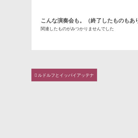
こんな演奏会も。（終了したものもあ
関連したものがみつかりませんでした
ルドルフとイッパイアッテナ
P
o
s
t
n