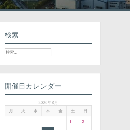
検索
検
索
:
開催日カレンダー
2026年8月
月
火
水
木
金
土
日
1
2