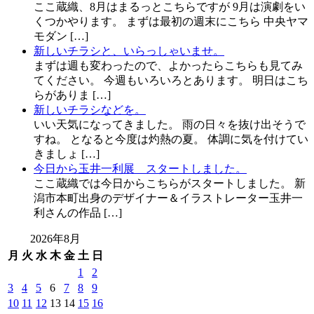
ここ蔵織、8月はまるっとこちらですが 9月は演劇をい
くつかやります。 まずは最初の週末にこちら 中央ヤマ
モダン […]
新しいチラシと、いらっしゃいませ。
まずは週も変わったので、よかったらこちらも見てみ
てください。 今週もいろいろとあります。 明日はこち
らがありま […]
新しいチラシなどを。
いい天気になってきました。 雨の日々を抜け出そうで
すね。 となると今度は灼熱の夏。 体調に気を付けてい
きましょ […]
今日から玉井一利展 スタートしました。
ここ蔵織では今日からこちらがスタートしました。 新
潟市本町出身のデザイナー＆イラストレーター玉井一
利さんの作品 […]
2026年8月
月
火
水
木
金
土
日
1
2
3
4
5
6
7
8
9
10
11
12
13
14
15
16