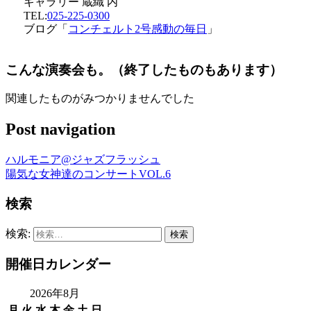
ギャラリー 蔵織 内
TEL:
025-225-0300
ブログ「
コンチェルト2号感動の毎日
」
こんな演奏会も。（終了したものもあります）
関連したものがみつかりませんでした
Post navigation
ハルモニア@ジャズフラッシュ
陽気な女神達のコンサートVOL.6
検索
検索:
開催日カレンダー
2026年8月
月
火
水
木
金
土
日