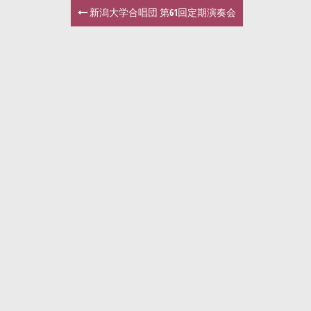
新潟大学合唱団 第61回定期演奏会
P
o
s
t
n
a
v
i
g
a
t