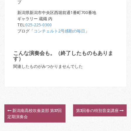
プ
新潟県新潟市中央区西堀前通1番町700番地
ギャラリー 蔵織 内
TEL:
025-225-0300
ブログ「
コンチェルト2号感動の毎日
」
こんな演奏会も。（終了したものもありま
す）
関連したものがみつかりませんでした
新潟南高校吹奏楽部 第37回
第3回春の特別音楽講座
P
定期演奏会
o