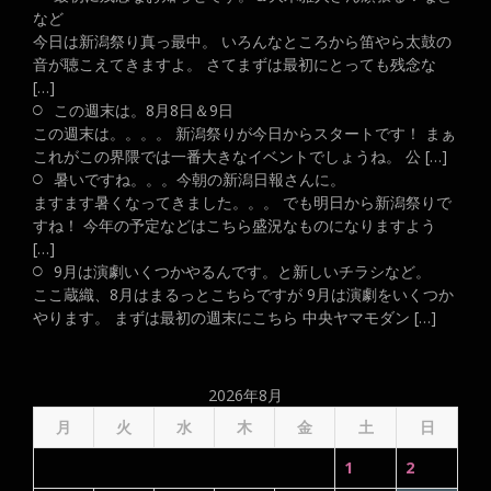
など
今日は新潟祭り真っ最中。 いろんなところから笛やら太鼓の
音が聴こえてきますよ。 さてまずは最初にとっても残念な
[…]
この週末は。8月8日＆9日
この週末は。。。。 新潟祭りが今日からスタートです！ まぁ
これがこの界隈では一番大きなイベントでしょうね。 公 […]
暑いですね。。。今朝の新潟日報さんに。
ますます暑くなってきました。。。 でも明日から新潟祭りで
すね！ 今年の予定などはこちら盛況なものになりますよう
[…]
9月は演劇いくつかやるんです。と新しいチラシなど。
ここ蔵織、8月はまるっとこちらですが 9月は演劇をいくつか
やります。 まずは最初の週末にこちら 中央ヤマモダン […]
2026年8月
月
火
水
木
金
土
日
1
2