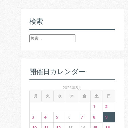
s
t
検索
n
検
a
索
v
:
i
開催日カレンダー
g
a
2026年8月
t
月
火
水
木
金
土
日
i
1
2
o
3
4
5
6
7
8
9
10
11
12
13
14
15
16