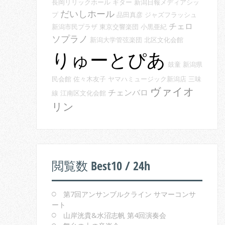
長岡リリックホール
ギター
新潟日報メディアシッ
だいしホール
プ
品田真彦
ジャズフラッシュ
チェロ
新潟市民プラザ
東京交響楽団
小黒亜紀
ソプラノ
新潟大学管弦楽団
北区文化会館
りゅーとぴあ
鼓童
新潟県
民会館
佐々木友子
ヤマハミュージック新潟店
三味
ヴァイオ
チェンバロ
線
江南区文化会館
リン
閲覧数 Best10 / 24h
第7回アンサンブルクライン サマーコンサ
ート
山岸洸貴&水沼志帆 第4回演奏会