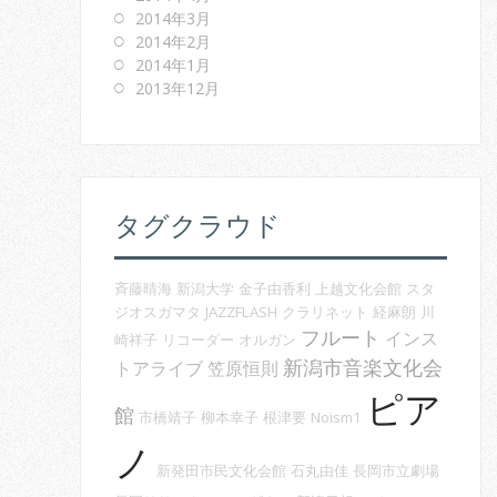
2014年3月
2014年2月
2014年1月
2013年12月
タグクラウド
斉藤晴海
新潟大学
金子由香利
上越文化会館
スタ
ジオスガマタ
JAZZFLASH
クラリネット
経麻朗
川
フルート
インス
崎祥子
リコーダー
オルガン
新潟市音楽文化会
トアライブ
笠原恒則
ピア
館
市橋靖子
柳本幸子
根津要
Noism1
ノ
新発田市民文化会館
石丸由佳
長岡市立劇場