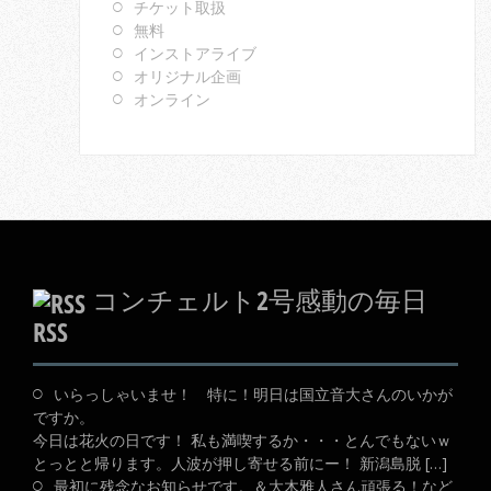
チケット取扱
無料
インストアライブ
オリジナル企画
オンライン
コンチェルト2号感動の毎日
RSS
いらっしゃいませ！ 特に！明日は国立音大さんのいかが
ですか。
今日は花火の日です！ 私も満喫するか・・・とんでもないｗ
とっとと帰ります。人波が押し寄せる前にー！ 新潟島脱 […]
最初に残念なお知らせです。＆大木雅人さん頑張る！など