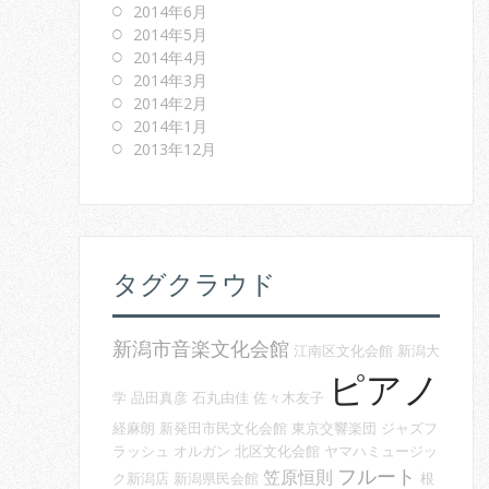
2014年6月
2014年5月
2014年4月
2014年3月
2014年2月
2014年1月
2013年12月
タグクラウド
新潟市音楽文化会館
江南区文化会館
新潟大
ピアノ
学
品田真彦
石丸由佳
佐々木友子
経麻朗
新発田市民文化会館
東京交響楽団
ジャズフ
ラッシュ
オルガン
北区文化会館
ヤマハミュージッ
フルート
笠原恒則
ク新潟店
新潟県民会館
根