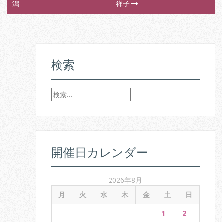
P
潟
祥子
o
s
t
検索
n
検
a
索
v
:
i
開催日カレンダー
g
a
2026年8月
t
月
火
水
木
金
土
日
i
1
2