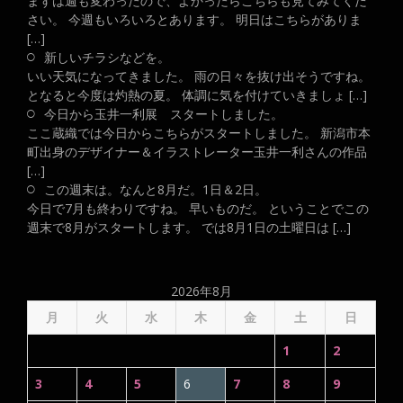
まずは週も変わったので、よかったらこちらも見てみてくだ
さい。 今週もいろいろとあります。 明日はこちらがありま
[…]
新しいチラシなどを。
いい天気になってきました。 雨の日々を抜け出そうですね。
となると今度は灼熱の夏。 体調に気を付けていきましょ […]
今日から玉井一利展 スタートしました。
ここ蔵織では今日からこちらがスタートしました。 新潟市本
町出身のデザイナー＆イラストレーター玉井一利さんの作品
[…]
この週末は。なんと8月だ。1日＆2日。
今日で7月も終わりですね。 早いものだ。 ということでこの
週末で8月がスタートします。 では8月1日の土曜日は […]
2026年8月
月
火
水
木
金
土
日
1
2
3
4
5
6
7
8
9