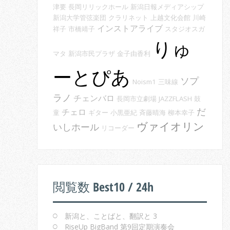
津要
長岡リリックホール
新潟日報メディアシップ
新潟大学管弦楽団
クラリネット
上越文化会館
川崎
インストアライブ
祥子
市橋靖子
スタジオスガ
りゅ
マタ
新潟市民プラザ
金子由香利
ーとぴあ
ソプ
Noism1
三味線
ラノ
チェンバロ
長岡市立劇場
JAZZFLASH
鼓
だ
チェロ
童
ギター
小黒亜紀
斉藤晴海
柳本幸子
ヴァイオリン
いしホール
リコーダー
閲覧数 Best10 / 24h
新潟と、ことばと、翻訳と 3
RiseUp BigBand 第9回定期演奏会