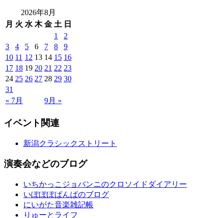
2026年8月
月
火
水
木
金
土
日
1
2
3
4
5
6
7
8
9
10
11
12
13
14
15
16
17
18
19
20
21
22
23
24
25
26
27
28
29
30
31
« 7月
9月 »
イベント関連
新潟クラシックストリート
演奏会などのブログ
いちかっこジョバンニのクロソイドダイアリー
いぽぽぽぱんぱのブログ
にいがた音楽雑記帳
りゅーとライフ