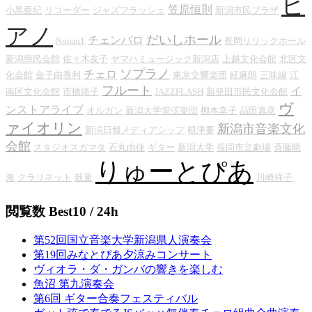
ピ
笠原恒則
小黒亜紀
リコーダー
ジャズフラッシュ
新潟市民プラザ
アノ
だいしホール
チェンバロ
Noism1
長岡リリックホール
新潟県民会館
佐々木友子
ヤマハミュージック新潟店
上越文化会館
北区文
ソプラノ
チェロ
化会館
金子由香利
東京交響楽団
経麻朗
三味線
江
フルート
イ
南区文化会館
市橋靖子
JAZZFLASH
新発田市民文化会館
ヴ
ンストアライブ
オルガン
新潟大学管弦楽団
柳本幸子
品田真彦
ァイオリン
新潟市音楽文化
新潟日報メディアシップ
根津要
会館
スタジオスガマタ
石丸由佳
ギター
新潟大学
長岡市立劇場
斉藤晴
りゅーとぴあ
海
クラリネット
鼓童
川崎祥子
閲覧数 Best10 / 24h
第52回国立音楽大学新潟県人演奏会
第19回みなとぴあ夕涼みコンサート
ヴィオラ・ダ・ガンバの響きを楽しむ
魚沼 第九演奏会
第6回 ギター合奏フェスティバル