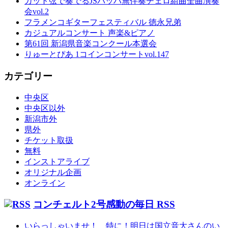
ガット弦で奏でるJSバッハ無伴奏チェロ組曲全曲演奏
会vol.2
フラメンコギターフェスティバル 徳永兄弟
カジュアルコンサート 声楽&ピアノ
第61回 新潟県音楽コンクール本選会
りゅーとぴあ 1コインコンサートvol.147
カテゴリー
中央区
中央区以外
新潟市外
県外
チケット取扱
無料
インストアライブ
オリジナル企画
オンライン
コンチェルト2号感動の毎日 RSS
いらっしゃいませ！ 特に！明日は国立音大さんのい