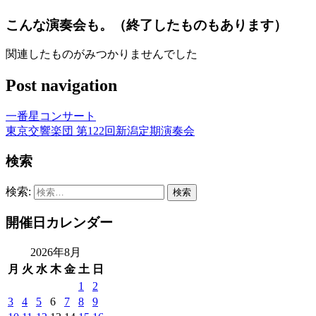
こんな演奏会も。（終了したものもあります）
関連したものがみつかりませんでした
Post navigation
一番星コンサート
東京交響楽団 第122回新潟定期演奏会
検索
検索:
開催日カレンダー
2026年8月
月
火
水
木
金
土
日
1
2
3
4
5
6
7
8
9