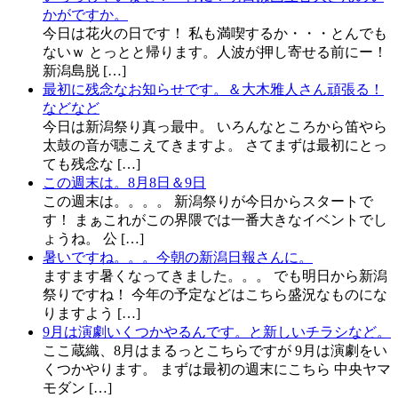
かがですか。
今日は花火の日です！ 私も満喫するか・・・とんでも
ないｗ とっとと帰ります。人波が押し寄せる前にー！
新潟島脱 […]
最初に残念なお知らせです。＆大木雅人さん頑張る！
などなど
今日は新潟祭り真っ最中。 いろんなところから笛やら
太鼓の音が聴こえてきますよ。 さてまずは最初にとっ
ても残念な […]
この週末は。8月8日＆9日
この週末は。。。。 新潟祭りが今日からスタートで
す！ まぁこれがこの界隈では一番大きなイベントでし
ょうね。 公 […]
暑いですね。。。今朝の新潟日報さんに。
ますます暑くなってきました。。。 でも明日から新潟
祭りですね！ 今年の予定などはこちら盛況なものにな
りますよう […]
9月は演劇いくつかやるんです。と新しいチラシなど。
ここ蔵織、8月はまるっとこちらですが 9月は演劇をい
くつかやります。 まずは最初の週末にこちら 中央ヤマ
モダン […]